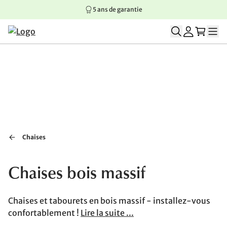
5 ans de garantie
Aller au contenu principal
Aller à la navigation principale
Aller au pied de page
Chaises
Chaises bois massif
Chaises et tabourets en bois massif - installez-vous
confortablement !
Lire la suite ...