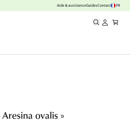
Aide & assistance
Guides
Contact
FR
 Aresina ovalis »
€