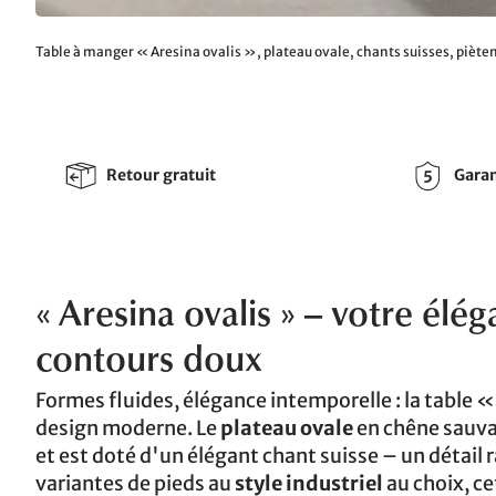
Table à manger « Aresina ovalis », plateau ovale, chants suisses, pièt
Retour gratuit
Garan
« Aresina ovalis » – votre élé
contours doux
Formes fluides, élégance intemporelle : la table « 
design moderne. Le
plateau ovale
en chêne sauva
et est doté d'un élégant chant suisse – un détail r
variantes de pieds au
style industriel
au choix, c