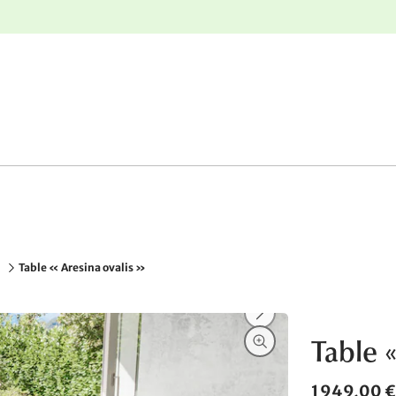
nge
Retours gratuits
Table « Aresina ovalis »
Table «
1 949,00 