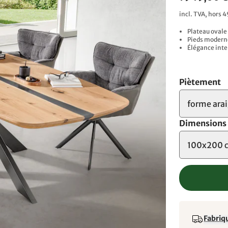
incl. TVA, hors 4
Plateau ovale
Pieds moderne
Élégance inte
Piètement
forme ara
Dimensions
100x200 
Fabriqu