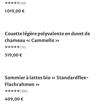
(60)
1 019,00 €
Fabriqué en Allemagne
Couette légère polyvalente en duvet de
chameau « Cammello »
(76)
519,00 €
Fabriqué en Allemagne
Sommier à lattes bio « Standardflex-
Flachrahmen »
(100)
409,00 €