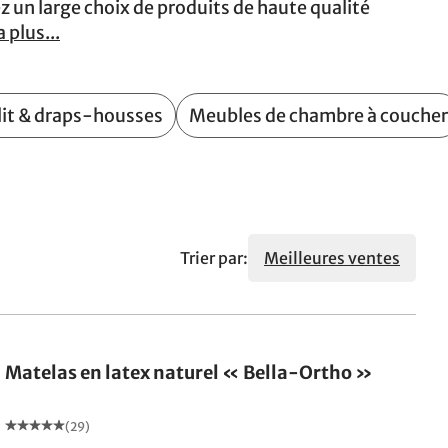
rez un large choix de produits de haute qualité
a plus...
 lit & draps-housses
Meubles de chambre à coucher
Trier par:
Meilleures ventes
Fabriqué en Allemagne
Matelas en latex naturel « Bella-Ortho »
(29)