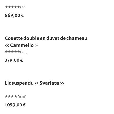
(40)
869,00 €
Fabriqué en Allemagne
Couette double en duvet de chameau
« Cammello »
(516)
379,00 €
Lit suspendu « Svariata »
(26)
1 059,00 €