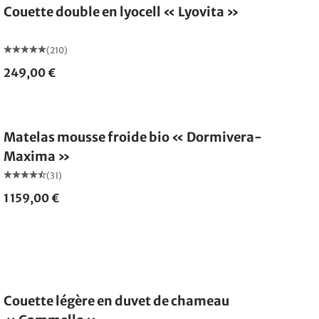
Couette double en lyocell « Lyovita »
(210)
249,00 €
Fabriqué en Allemagne
Matelas mousse froide bio « Dormivera-
Maxima »
(31)
1 159,00 €
Fabriqué en Allemagne
Couette légère en duvet de chameau