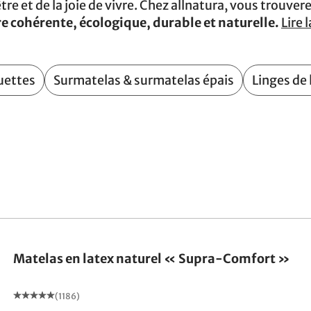
tre et de la joie de vivre. Chez allnatura, vous trouve
e cohérente, écologique, durable et naturelle.
Lire l
uettes
Surmatelas & surmatelas épais
Linges de
Fabriqué en Allemagne
Matelas en latex naturel « Supra-Comfort »
(1186)