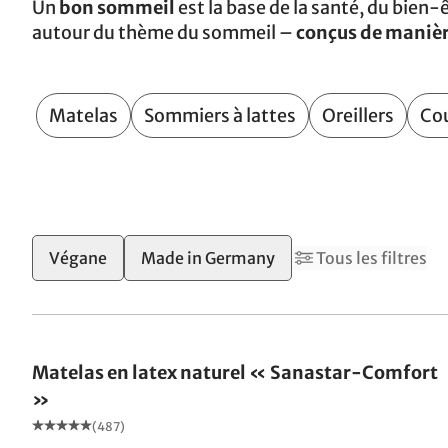
Un
bon sommeil
est la base de la santé, du bien-ê
autour du thème du sommeil –
conçus de manièr
Matelas
Sommiers à lattes
Oreillers
Co
2
4
Végane
Made in Germany
Tous les filtres
Fabriqué en Allemagne
Matelas en latex naturel « Sanastar-Comfort
»
(487)