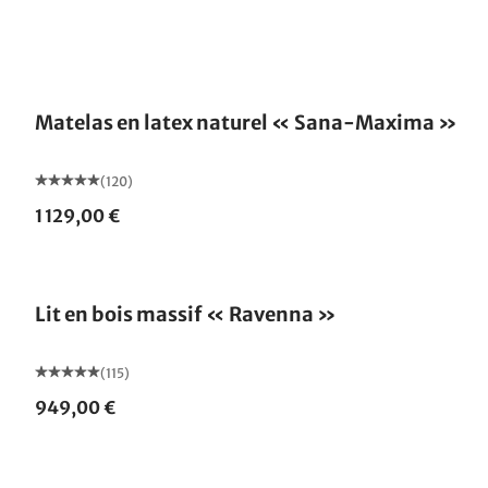
Fabriqué en Allemagne
Matelas en latex naturel « Sana-Maxima »
(120)
1 129,00 €
Fabriqué en Allemagne
Lit en bois massif « Ravenna »
(115)
949,00 €
Fabriqué en Allemagne