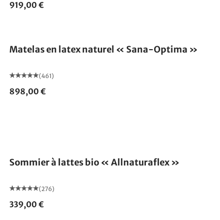
919,00 €
Fabriqué en Allemagne
Matelas en latex naturel « Sana-Optima »
(461)
898,00 €
Fabriqué en Allemagne
Sommier à lattes bio « Allnaturaflex »
(276)
339,00 €