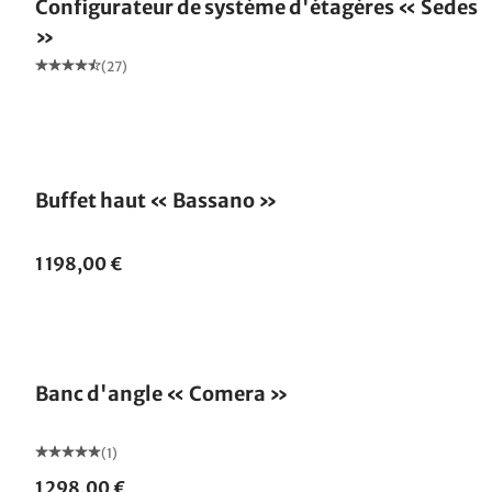
Configurateur de système d'étagères « Sedes
»
(27)
Buffet haut « Bassano »
1 198,00 €
Banc d'angle « Comera »
(1)
1 298,00 €