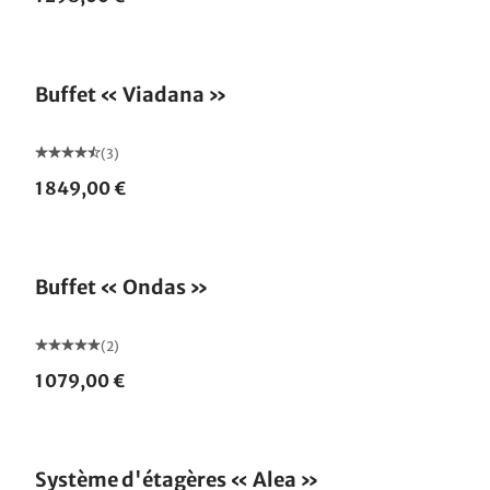
Buffet « Viadana »
(3)
1 849,00 €
Buffet « Ondas »
(2)
1 079,00 €
Système d'étagères « Alea »