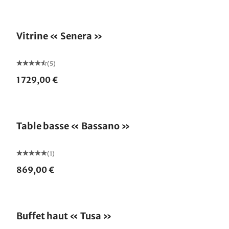
Vitrine « Senera »
(5)
1 729,00 €
Table basse « Bassano »
(1)
869,00 €
Buffet haut « Tusa »