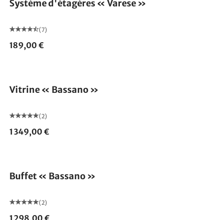
Système d'étagères « Varese »
(7)
189,00 €
Vitrine « Bassano »
(2)
1 349,00 €
Buffet « Bassano »
(2)
1 298,00 €