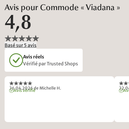
Avis pour Commode « Viadana »
4,8
Basé sur 5 avis
Avis réels
Vérifié par Trusted Shops
26.04.2026
de Michelle H.
22.0
Avis vérifié
Avi