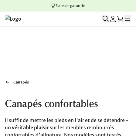
5 ans de garantie
Aller au contenu principal
Aller à la navigation principale
Aller au pied de page
Canapés
Canapés confortables
Il suffit de mettre les pieds en l'air et de se détendre -
un
véritable plaisir
sur les meubles rembourrés
confortables d'allnatura. Nos modèles sont testés