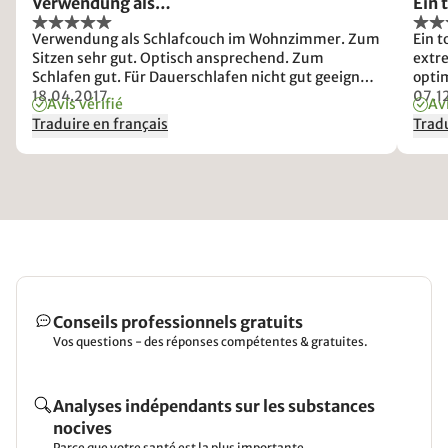
Verwendung als…
Ein 
Verwendung als Schlafcouch im Wohnzimmer. Zum
Ein 
Sitzen sehr gut. Optisch ansprechend. Zum
extr
Schlafen gut. Für Dauerschlafen nicht gut geeignet,
opti
weil Fußteil und Kopfteil recht hart sind. Als
18.04.2017
07.1
Avis vérifié
Avi
Gästeschlafbett sehr gut. Verarbeitungsqualität,
Traduire en français
Tradu
besonders Metallmechanismus,
Schließmechanismus) hervorragend, hält
wahrscheinlich ein Leben lang.
Conseils professionnels gratuits
Vos questions - des réponses compétentes & gratuites.
Analyses indépendants sur les substances
nocives
Parce que votre santé est la plus importante.