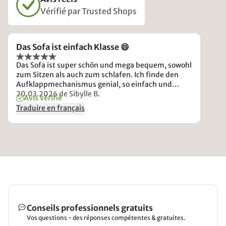
Vérifié par Trusted Shops
Das Sofa ist einfach Klasse 😄
Das Sofa ist super schön und mega bequem, sowohl
zum Sitzen als auch zum schlafen. Ich finde den
Aufklappmechanismus genial, so einfach und
schnell habe ich noch kein Sofa zum Bett gemacht.
20.03.2026
de Sibylle B.
Avis vérifié
Dass man auf einer richtigen Matratze geschlafen
Traduire en français
hat kann merkt man am nächsten Morgen 😉 sehr
positiv.
Conseils professionnels gratuits
Vos questions - des réponses compétentes & gratuites.