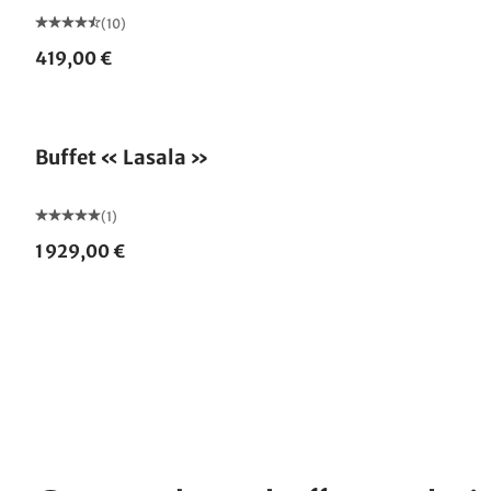
(10)
419,00 €
Buffet « Lasala »
(1)
1 929,00 €