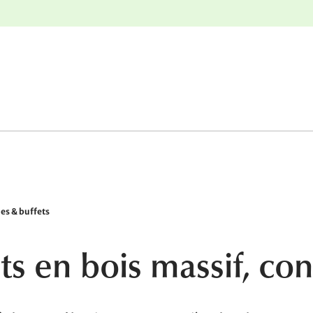
nge
Retours gratuits
s & buffets
 en bois massif, con