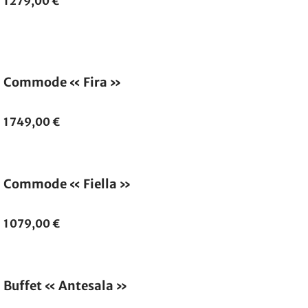
1 279,00 €
Commode « Fira »
1 749,00 €
Commode « Fiella »
1 079,00 €
Fabriqué en Allemagne
Buffet « Antesala »