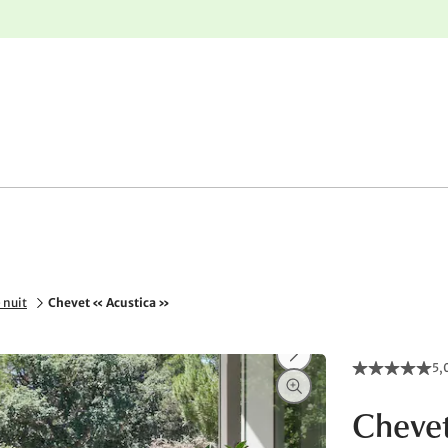
nge
Retours gratuits
 nuit
Chevet « Acustica »
5,
Chevet