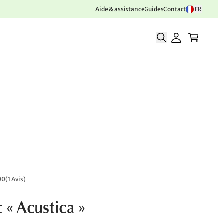
Aide & assistance
Guides
Contact
FR
00
(
1 Avis
)
 « Acustica »