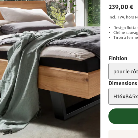
239,00 €
incl. TVA, hors 1
Design flotta
Chêne sauvage
Tiroir à ferm
Finition
pour le côt
Dimensions
H16xB45x