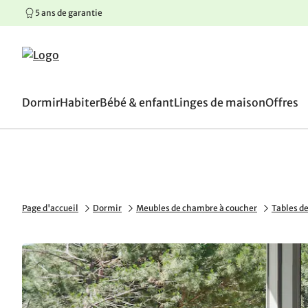
5 ans de garantie
100 jours de droit d’écha
Aller au contenu principal
Aller à la navigation principale
Aller au pied de page
Dormir
Habiter
Bébé & enfant
Linges de maison
Offres
Page d'accueil
Dormir
Meubles de chambre à coucher
Tables de