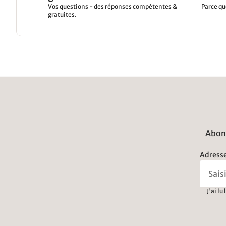
Vos questions - des réponses compétentes &
Parce qu
gratuites.
Abonn
Adresse
J'ai lu