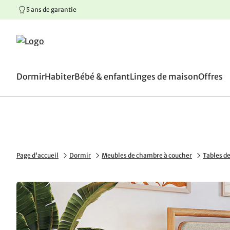
5 ans de garantie
100 jours de droit d’écha
Aller au contenu principal
Aller à la navigation principale
Aller au pied de page
Dormir
Habiter
Bébé & enfant
Linges de maison
Offres
Page d'accueil
Dormir
Meubles de chambre à coucher
Tables de