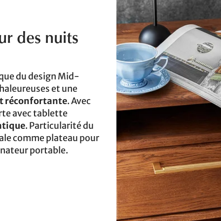
r des nuits
ique du design Mid-
chaleureuses et une
t réconfortante
. Avec
rte avec tablette
atique
. Particularité du
déale comme plateau pour
inateur portable.