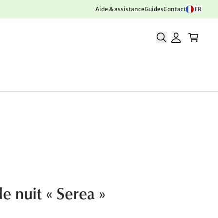
Aide & assistance
Guides
Contact
FR
e nuit « Serea »