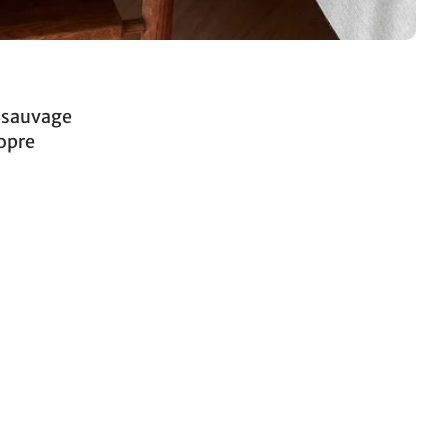
e sauvage
ropre
.