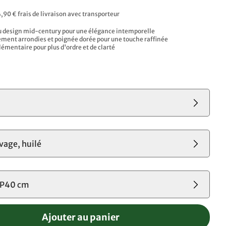
4,90 € frais de livraison avec transporteur
u design mid-century pour une élégance intemporelle
ment arrondies et poignée dorée pour une touche raffinée
lémentaire pour plus d'ordre et de clarté
s
vage, huilé
P40 cm
Ajouter au panier