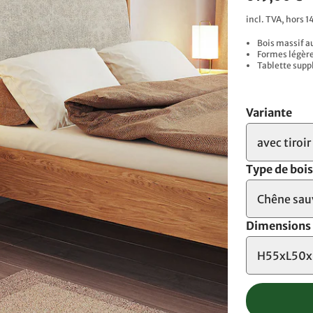
incl. TVA, hors 1
Bois massif a
Formes légère
Tablette supp
Variante
avec tiroir
Type de boi
Chêne sau
Dimensions
H55xL50x