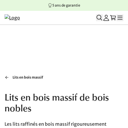
5 ans de garantie
Aller au contenu principal
Aller à la navigation principale
Aller au pied de page
Lits en bois massif
Lits en bois massif de bois
nobles
Les lits raffinés en bois massif rigoureusement