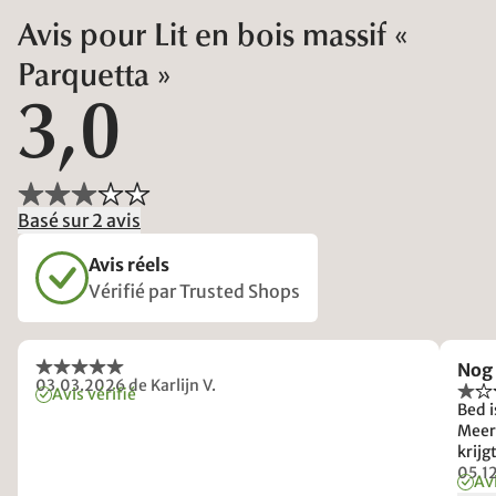
Avis pour Lit en bois massif «
Parquetta »
3,0
Basé sur 2 avis
Avis réels
Vérifié par Trusted Shops
Nog 
03.03.2026
de Karlijn V.
Avis vérifié
Bed i
Meer
krijgt
Daarna nog een paar
05.1
Avi
gevu