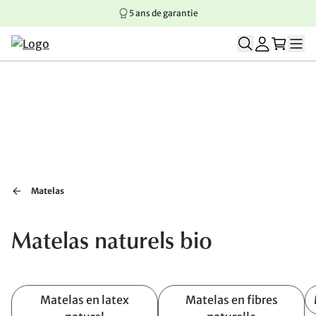
5 ans de garantie
Aller au contenu principal
Aller à la navigation principale
Aller au pied de page
Matelas
Matelas naturels bio
Matelas en latex
Matelas en fibres