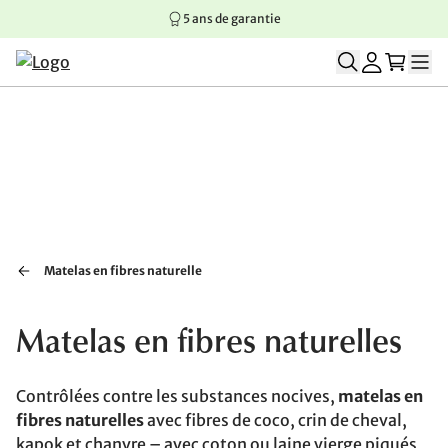
5 ans de garantie
Aller au contenu principal
Aller à la navigation principale
Aller au pied de page
Matelas en fibres naturelle
Matelas en fibres naturelles
Contrôlées contre les substances nocives,
matelas en
fibres naturelles
avec fibres de coco, crin de cheval,
kapok et chanvre – avec coton ou laine vierge piqués