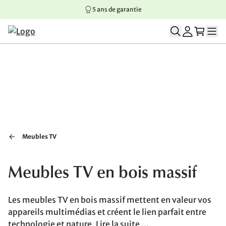
5 ans de garantie
Aller au contenu principal
Aller à la navigation principale
Aller au pied de page
Meubles TV
Meubles TV en bois massif
Les meubles TV en bois massif mettent en valeur vos
appareils multimédias et créent le lien parfait entre
technologie et nature.
Lire la suite ...