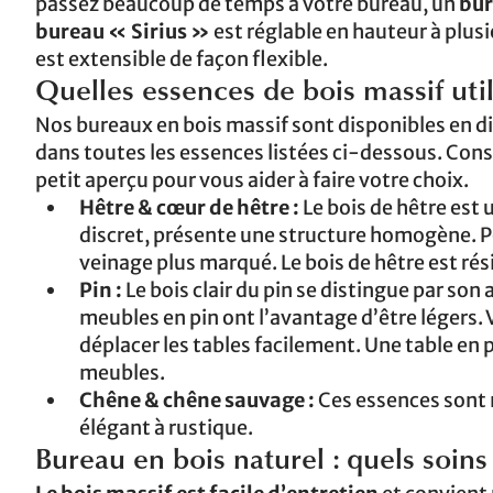
passez beaucoup de temps à votre bureau, un
bur
bureau « Sirius »
est réglable en hauteur à plusi
est extensible de façon flexible.
Quelles essences de bois massif uti
Nos bureaux en bois massif sont disponibles en d
dans toutes les essences listées ci-dessous. Cons
petit aperçu pour vous aider à faire votre choix.
Hêtre & cœur de hêtre :
Le bois de hêtre est 
discret, présente une structure homogène. Po
veinage plus marqué. Le bois de hêtre est rés
Pin :
Le bois clair du pin se distingue par son
meubles en pin ont l’avantage d’être légers
déplacer les tables facilement. Une table en
meubles.
Chêne & chêne sauvage :
Ces essences sont n
élégant à rustique.
Bureau en bois naturel : quels soins