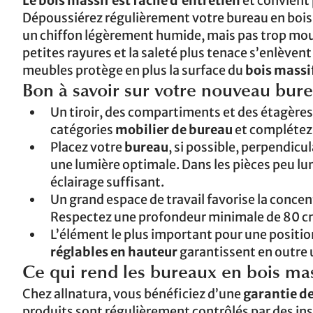
Le bois massif est facile d’entretien
et convient 
Dépoussiérez régulièrement votre bureau en bois ma
un chiffon légèrement humide, mais pas trop mouil
petites rayures et la saleté plus tenace s’enlèvent
meubles protège en plus la surface du
bois massi
Bon à savoir sur votre nouveau bur
Un tiroir, des compartiments et des étagère
catégories
mobilier de bureau
et complétez 
Placez votre
bureau
, si possible, perpendicul
une lumière optimale. Dans les pièces peu lu
éclairage suffisant.
Un grand espace de travail favorise la concent
Respectez une profondeur minimale de 80 c
L’élément le plus important pour une positio
réglables en hauteur
garantissent en outre 
Ce qui rend les bureaux en bois mass
Chez allnatura, vous bénéficiez d’une
garantie de
produits sont régulièrement contrôlés par des ins