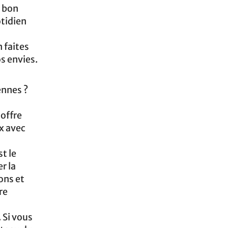
n bon
otidien
 faites
s envies.
ennes ?
 offre
x avec
t le
r la
ons et
re
 Si vous