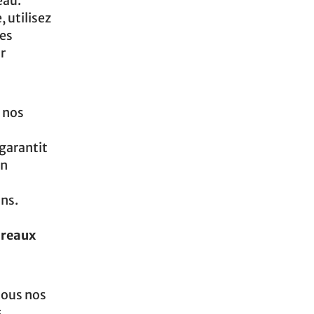
eau.
 utilisez
Les
r
 nos
 garantit
un
ins.
ureaux
tous nos
s