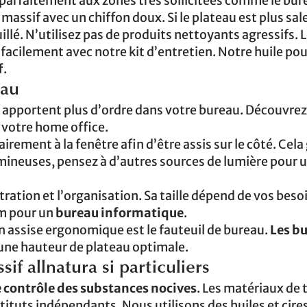
parfaitement aux zones très sollicitées comme le bur
ssif avec un chiffon doux. Si le plateau est plus sale,
lé. N’utilisez pas de produits nettoyants agressifs. 
 facilement avec notre kit d’entretien. Notre huile pou
f
.
eau
s apportent plus d’ordre dans votre bureau. Découvrez
votre home office.
airement à la fenêtre afin d’être assis sur le côté. Cela
mineuses, pensez à d’autres sources de lumière pour 
ration et l’organisation. Sa taille dépend de vos beso
m pour un
bureau informatique
.
n assise ergonomique est le fauteuil de bureau.
Les b
une hauteur de plateau optimale.
if allnatura si particuliers
 contrôle des substances nocives
. Les matériaux de 
tituts indépendants. Nous utilisons des huiles et cire