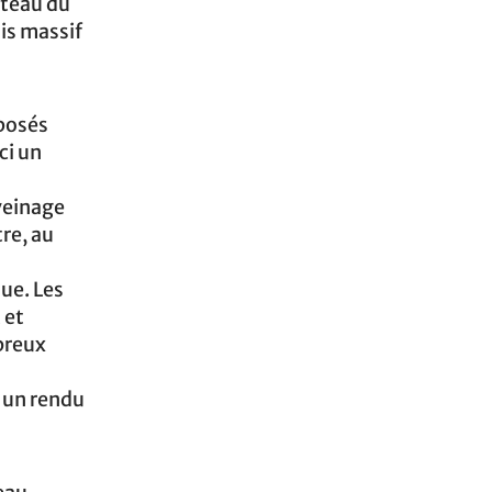
ateau du
ois massif
posés
ci un
 veinage
re, au
que. Les
 et
breux
e un rendu