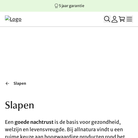
5 jaar garantie
Springen naar hoofdinhoud
Springen naar hoofdnavigatie
Springen naar voettekst
Slapen
Slapen
Een
goede nachtrust
is de basis voor gezondheid,
welzijn en levensvreugde. Bij allnatura vindt u een
ruime keuze aan hoogwaardige producten rond het