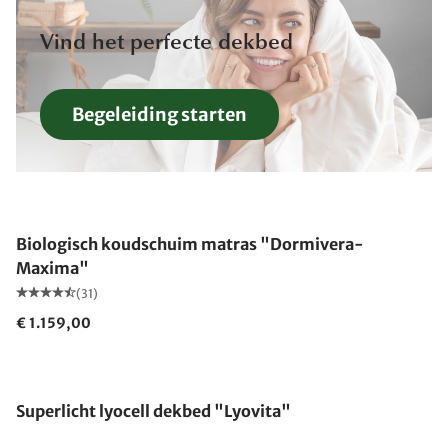
Vind het perfecte dekbed
Begeleiding starten
Gemaakt in Duitsland
Biologisch koudschuim matras "Dormivera-
Maxima"
(31)
€ 1.159,00
Gemaakt in Duitsland
Superlicht lyocell dekbed "Lyovita"