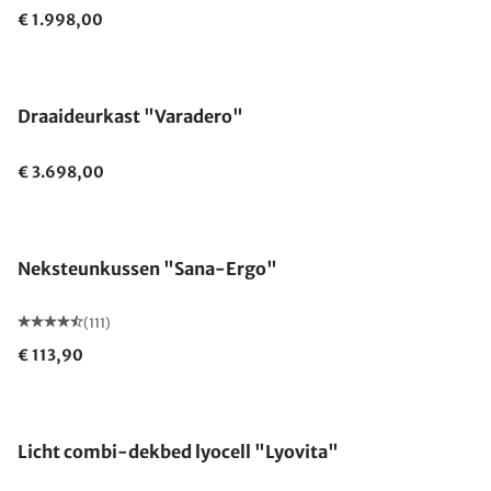
€ 1.998,00
Draaideurkast "Varadero"
€ 3.698,00
Gemaakt in Duitsland
Neksteunkussen "Sana-Ergo"
(111)
€ 113,90
Gemaakt in Duitsland
Licht combi-dekbed lyocell "Lyovita"