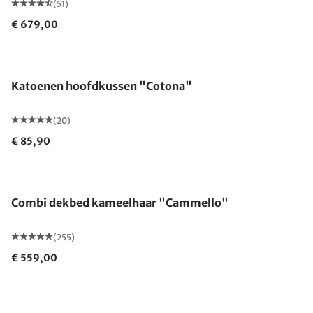
(51)
€ 679,00
Gemaakt in Duitsland
Katoenen hoofdkussen "Cotona"
(20)
€ 85,90
Gemaakt in Duitsland
Combi dekbed kameelhaar "Cammello"
(255)
€ 559,00
Gemaakt in Duitsland