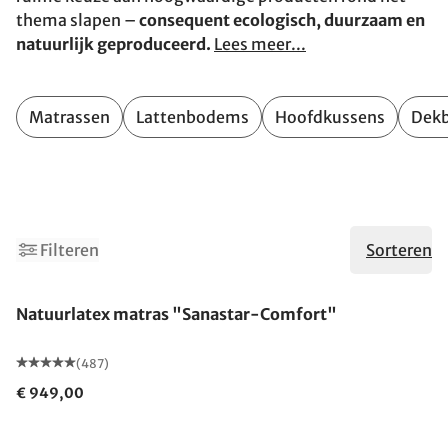
thema slapen –
consequent ecologisch, duurzaam en
natuurlijk geproduceerd.
Lees meer...
Matrassen
Lattenbodems
Hoofdkussens
Dek
10
12
Filteren
Sorteren
Gemaakt in Duitsland
Natuurlatex matras "Sanastar-Comfort"
(487)
€ 949,00
Gemaakt in Duitsland