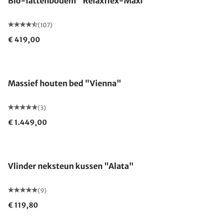
Bio-lattenbodem "Relaxflex-Maxi"
(107)
€ 419,00
Gemaakt in Duitsland
Massief houten bed "Vienna"
(3)
€ 1.449,00
Gemaakt in Duitsland
Vlinder neksteun kussen "Alata"
(9)
€ 119,80