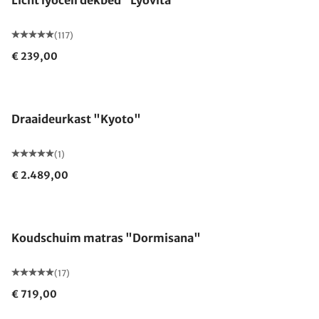
Licht lyocell dekbed "Lyovita"
(117)
€ 239,00
Draaideurkast "Kyoto"
(1)
€ 2.489,00
Gemaakt in Duitsland
Koudschuim matras "Dormisana"
(17)
€ 719,00