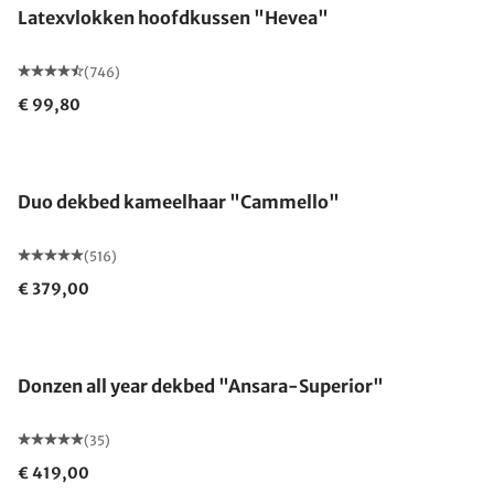
Latexvlokken hoofdkussen "Hevea"
(746)
€ 99,80
Gemaakt in Duitsland
Duo dekbed kameelhaar "Cammello"
(516)
€ 379,00
Gemaakt in Duitsland
Donzen all year dekbed "Ansara-Superior"
(35)
€ 419,00