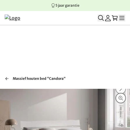
5 jaar garantie
Springen naar hoofdinhoud
Springen naar hoofdnavigatie
Springen naar voettekst
Massief houten bed "Candora"