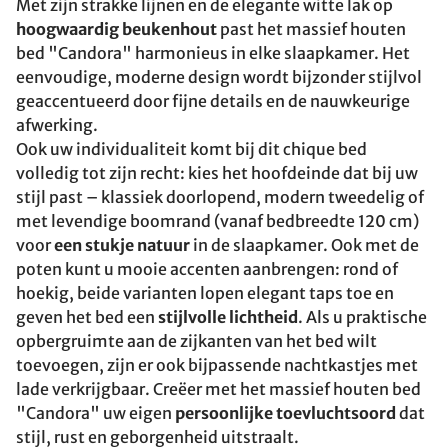
Met zijn strakke lijnen en de elegante witte lak op
hoogwaardig beukenhout
past het massief houten
bed "Candora" harmonieus in elke slaapkamer. Het
eenvoudige, moderne design wordt bijzonder stijlvol
geaccentueerd door fijne details en de nauwkeurige
afwerking.
Ook uw individualiteit komt bij dit chique bed
volledig tot zijn recht: kies het hoofdeinde dat bij uw
stijl past – klassiek doorlopend, modern tweedelig of
met levendige boomrand (vanaf bedbreedte 120 cm)
voor
een stukje natuur
in de slaapkamer. Ook met de
poten kunt u mooie accenten aanbrengen: rond of
hoekig, beide varianten lopen elegant taps toe en
geven het bed een
stijlvolle lichtheid
. Als u praktische
opbergruimte aan de zijkanten van het bed wilt
toevoegen, zijn er ook bijpassende nachtkastjes met
lade verkrijgbaar. Creëer met het massief houten bed
"Candora" uw eigen
persoonlijke toevluchtsoord
dat
stijl, rust en geborgenheid uitstraalt.