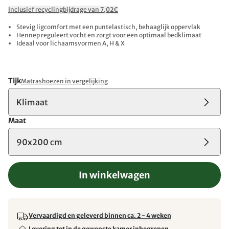
Inclusief recyclingbijdrage van 7,02€
Stevig ligcomfort met een puntelastisch, behaaglijk oppervlak
Hennep reguleert vocht en zorgt voor een optimaal bedklimaat
Ideaal voor lichaamsvormen A, H & X
Tijk
Matrashoezen in vergelijking
Klimaat
Maat
90x200 cm
In winkelwagen
Vervaardigd en geleverd binnen ca. 2 - 4 weken
Levering tot in de gewenste kamer inbegrepen