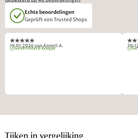
Echte beoordelingen
Geprüft von Trusted Shops
19.01.2026
van Annett A.
20.1
Geverifieerd koopje
Ge
Tijken in vergelijking