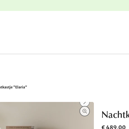
e
Gratis retourneren
tkastje "Elaria"
Nachtk
€ 489,00