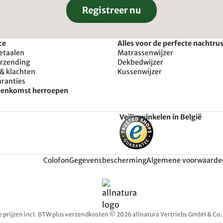
Registreer nu
ce
Alles voor de perfecte nachtru
etaalen
Matrassenwijzer
erzending
Dekbedwijzer
& klachten
Kussenwijzer
aranties
reenkomst herroepen
Veilig winkelen in België
Colofon
Gegevensbescherming
Algemene voorwaarde
e prijzen incl. BTW plus verzendkosten © 2026 allnatura Vertriebs GmbH & Co.