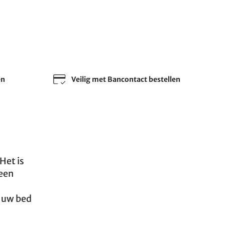
en
Veilig met Bancontact bestellen
Het is
 een
t uw bed