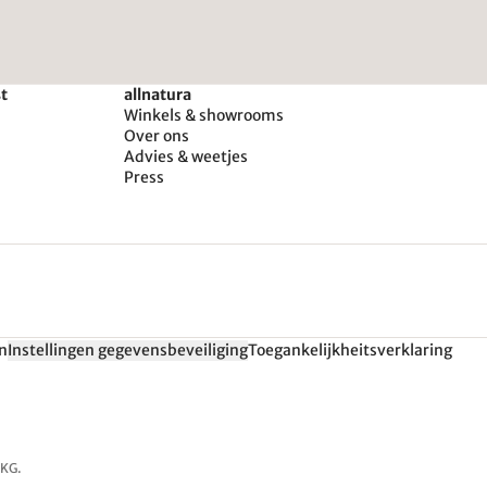
st
allnatura
Winkels & showrooms
Over ons
Advies & weetjes
Press
n
Instellingen gegevensbeveiliging
Toegankelijkheitsverklaring
 KG.