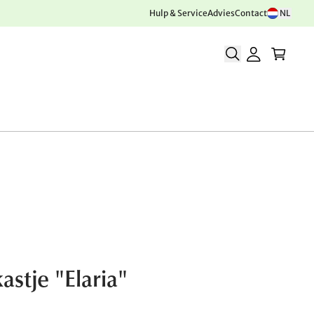
Hulp & Service
Advies
Contact
NL
astje "Elaria"