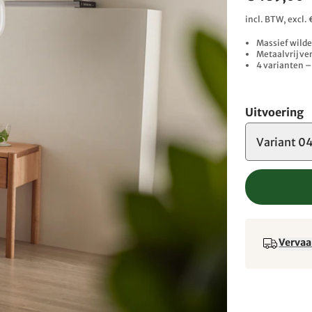
incl. BTW, excl.
Massief wilde
Metaalvrij v
4 varianten –
Uitvoering
Variant 0
Vervaa