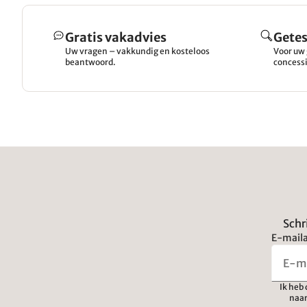
Gratis vakadvies
Getes
Uw vragen – vakkundig en kosteloos
Voor uw 
beantwoord.
concessi
Schr
E-maila
Ik heb
naar