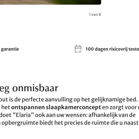
1 van 8
r garantie
100 dagen risicovrij test
weg onmisbaar
ut is de perfecte aanvulling op het gelijknamige bed. 
j het
ontspannen slaapkamerconcept
en zorgt voor
ldoet "Elaria" ook aan uw wensen: afhankelijk van de
n opbergruimte biedt het precies de ruimte die u naas