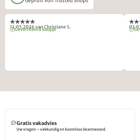
Geprüft von Trusted Shops
12.05.2026
van Christiane S.
03.0
Geverifieerd koopje
Ge
Gratis vakadvies
Uw vragen – vakkundig en kosteloos beantwoord.