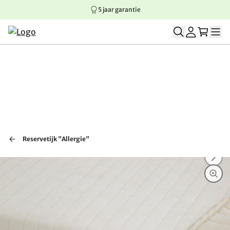
5 jaar garantie
Springen naar hoofdinhoud
Springen naar hoofdnavigatie
Springen naar voettekst
Reservetijk "Allergie"