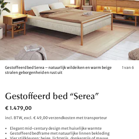
Gestoffeerd bed Serea – natuurlijk wildeiken en warm beige
1 van 6
stralen geborgenheid en rust uit
Gestoffeerd bed “Serea”
€ 1.479,00
incl. BTW, excl. € 49,00 verzendkosten met transporteur
Elegant mid-century design met huiselijke warmte
Gestoffeerd bedframe met natuurlijke linnen bekleding
Vier stijlkleuren: beige, lichtgrijs, donkergrijs of mauve