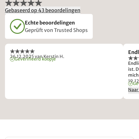
Gebaseerd op 43 beoordelingen
Echte beoordelingen
Geprüft von Trusted Shops
Endl
26.12.2025
van Kerstin H.
Geverifieerd koopje
Endl
ist. 
mich
einen
19.1
Ge
wied
Naar