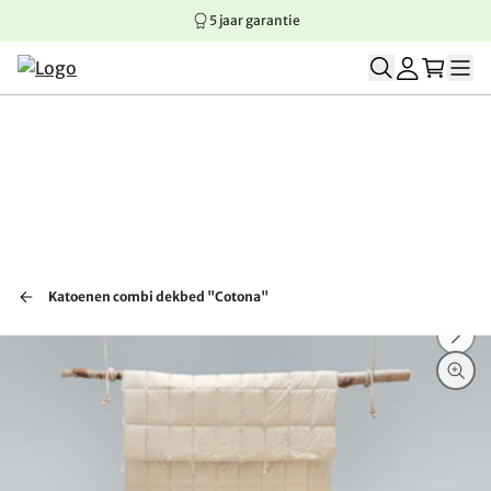
5 jaar garantie
Springen naar hoofdinhoud
Springen naar hoofdnavigatie
Springen naar voettekst
Katoenen combi dekbed "Cotona"