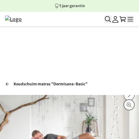
5 jaar garantie
Springen naar hoofdinhoud
Springen naar hoofdnavigatie
Springen naar voettekst
Koudschuim matras "Dormisana-Basic"