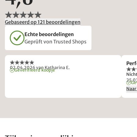
Gebaseerd op 121 beoordelingen
Echte beoordelingen
Geprüft von Trusted Shops
Perf
02.04.2026
van Katharina E.
Geverifieerd koopje
Nicht
25.0
Ge
Naar