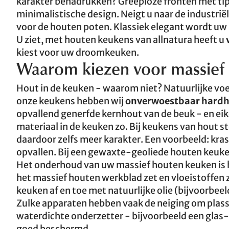
karakter benadrukken? Greeploze fronten met ti
minimalistische design. Neigt u naar de industri
voor de houten poten. Klassiek elegant wordt uw
U ziet, met houten keukens van allnatura heeft u
kiest voor uw droomkeuken.
Waarom kiezen voor massief 
Hout in de keuken - waarom niet? Natuurlijke voe
onze keukens hebben wij
onverwoestbaar hard
opvallend generfde kernhout van de beuk - en eiken
materiaal in de keuken zo. Bij keukens van hout st
daardoor zelfs meer karakter. Een voorbeeld: kra
opvallen. Bij een gewaxte-geoliede houten keuken
Het onderhoud van uw massief houten keuken is h
het massief houten werkblad zet en vloeistoffen
keuken af en toe met natuurlijke olie (bijvoorbee
Zulke apparaten hebben vaak de neiging om plass
waterdichte onderzetter - bijvoorbeeld een glas-
goed beschermd.