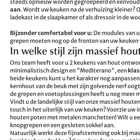
steeds opnieuw worden gegroepeerd en eenvoudi
aan
. Wordt uw keuken na de verhuizing kleiner?
ladekast in de slaapkamer of als dressoir in de w
Bijzonder comfortabel voor u:
De modules van u
grepen moeten nog op de fronten van uw keuke
In welke stijl zijn massief ho
Ons team heeft voor u 2 keukens van hout ontwo
minimalistisch design en "Mediterano", een
klas
beide keukens kunt u het karakter nog aanpassen. 
kernhout van de beuk met zijn golvende nerf oogt 
de grepen en voetoplossingen heeft u nog meer 
Vindt u de landelijke stijl van onze massief hou
touch in het uiterlijk van uw keuken? Voorzie uw
houten poten met metalen manchetten! Wilt u een 
knopgrepen en een gesloten sokkel aan.
Natuurlijk werkt deze fijnafstemming ook bij mas