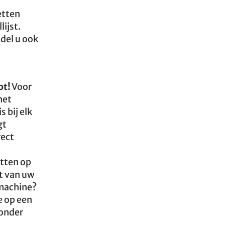
etten
ijst.
del u ook
ot!
Voor
het
 bij elk
gt
rect
otten op
t van uw
emachine?
e op een
ronder