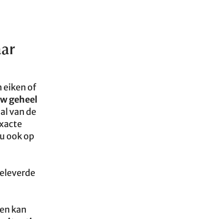
aar
 eiken of
uw geheel
al van de
exacte
u ook op
eleverde
en kan