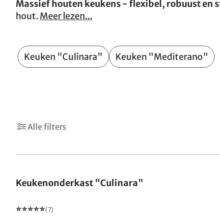
Massief houten keukens - flexibel, robuust en st
hout.
Meer lezen...
Keuken "Culinara"
Keuken "Mediterano"
2
Alle filters
Keukenonderkast "Culinara"
(7)