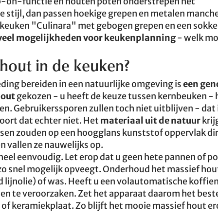
p-on-functie en houten poten onderstrepen het
ële stijl, dan passen hoekige grepen en metalen manch
 keuken "Culinara" met gebogen grepen en een sokkell
veel mogelijkheden voor keukenplanning
- welk mo
hout in de keuken?
ding bereiden in een natuurlijke omgeving is
een gen
hout
gekozen - u heeft de keuze tussen kernbeuken - 
. Gebruikerssporen zullen toch niet uitblijven - dat is
oort dat echter niet. Het
materiaal uit de natuur
krij
ssen zouden op een hoogglans kunststof oppervlak di
 vallen ze nauwelijks op.
eel eenvoudig. Let erop dat u geen hete pannen of p
 zo snel mogelijk opveegt. Onderhoud het massief hou
ld lijnolie) of was. Heeft u een volautomatische koffi
en te veroorzaken. Zet het apparaat daarom het best
 of keramiekplaat. Zo blijft het mooie massief hout e