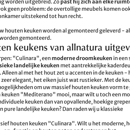
g worden uitgebreid. Zo
past hij zich aan elke ruimt
 Ook geen probleem: de overtollige meubels komen ook
oonkamer uitstekend tot hun recht.
w houten keuken worden al gemonteerd geleverd - al
n worden gemonteerd.
uten keukens van allnatura uitge
rpen: "Culinara", een
moderne droomkeuken
in een 
sieke landelijke keuken
met aantrekkelijke kaderdeur
Alleen al met het hout zet u accenten in de keuken - 
zeer elegant, het eiken juist wat rustieker. Met de ke
mogelijkheden om uw massief houten keuken vorm te
ten keuken "Mediterano" mooi, maar wilt u toch een m
 individuele keuken dan van opvallende, hoekige grepe
pure landelijke keuken? Dan raden wij u klassieke
sief houten keuken "Culinara". Wilt u het moderne, h