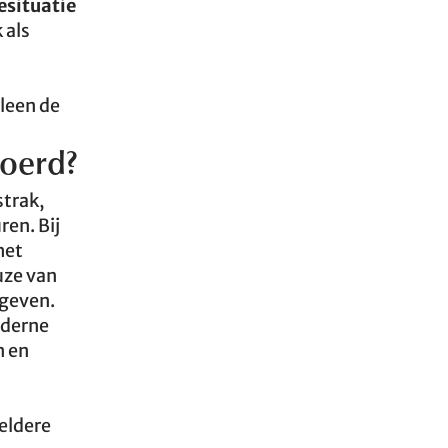
esituatie
 als
leen de
voerd?
strak,
en. Bij
het
uze van
 geven.
oderne
n en
eldere