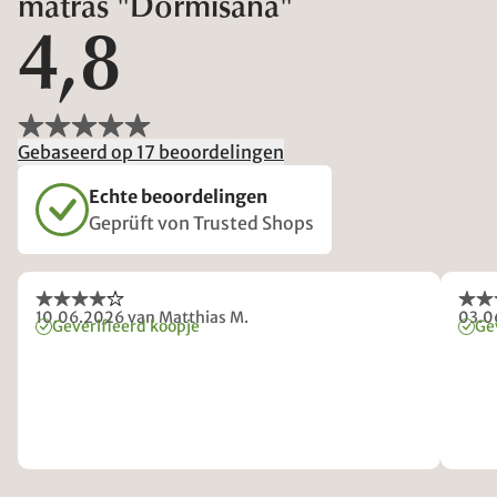
matras "Dormisana"
4,8
Gebaseerd op 17 beoordelingen
Echte beoordelingen
Geprüft von Trusted Shops
10.06.2026
van Matthias M.
03.0
Geverifieerd koopje
Ge