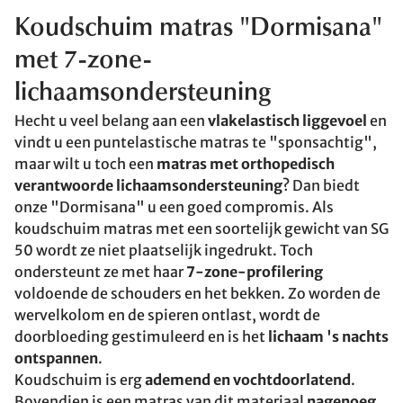
Koudschuim matras "Dormisana"
met 7-zone-
lichaamsondersteuning
Hecht u veel belang aan een
vlakelastisch liggevoel
en
vindt u een puntelastische matras te "sponsachtig",
maar wilt u toch een
matras met orthopedisch
verantwoorde lichaamsondersteuning
? Dan biedt
onze "Dormisana" u een goed compromis. Als
koudschuim matras met een soortelijk gewicht van SG
50 wordt ze niet plaatselijk ingedrukt. Toch
ondersteunt ze met haar
7-zone-profilering
voldoende de schouders en het bekken. Zo worden de
wervelkolom en de spieren ontlast, wordt de
doorbloeding gestimuleerd en is het
lichaam 's nachts
ontspannen
.
Koudschuim is erg
ademend en vochtdoorlatend
.
Bovendien is een matras van dit materiaal
nagenoeg