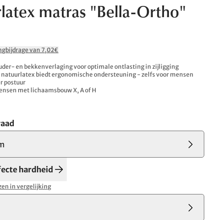
latex matras "Bella-Ortho"
0
ingbijdrage van 7,02€
der- en bekkenverlaging voor optimale ontlasting in zijligging
 natuurlatex biedt ergonomische ondersteuning - zelfs voor mensen
r postuur
mensen met lichaamsbouw X, A of H
raad
m
fecte hardheid
en in vergelijking