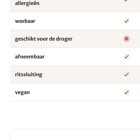
allergieën
wasbaar
geschikt voor de droger
afneembaar
ritssluiting
vegan