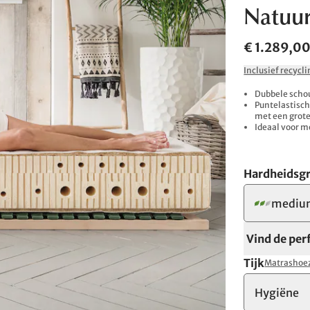
Natuur
€ 1.289,0
Inclusief recycl
Dubbele schou
Puntelastisch
met een grote
Ideaal voor 
Hardheidsg
mediu
Vind de per
Tijk
Matrashoez
Hygiëne