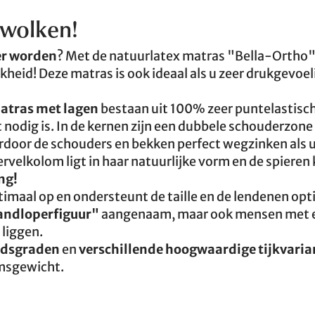
 wolken!
er worden
? Met de natuurlatex matras "Bella-Ortho"
heid! Deze matras is ook ideaal als u zeer drukgevoel
atras met lagen
bestaan uit 100% zeer puntelastisc
nodig is. In de kernen zijn een dubbele schouderzone
door de schouders en bekken perfect wegzinken als u 
wervelkolom ligt in haar natuurlijke vorm en de spiere
ng!
maal op en ondersteunt de taille en de lendenen opti
andloperfiguur"
aangenaam, maar ook mensen met 
 liggen.
idsgraden
en
verschillende hoogwaardige tijkvari
amsgewicht.