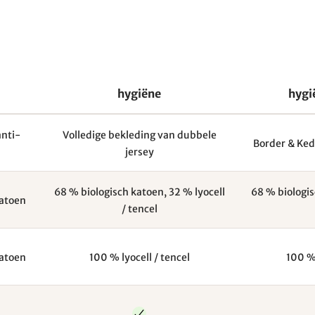
hygiëne
hygi
anti-
Volledige bekleding van dubbele
Border & Ked
jersey
68 % biologisch katoen, 32 % lyocell
68 % biologis
katoen
/ tencel
katoen
100 % lyocell / tencel
100 % 