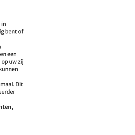
 in
ig bent of
h
 en een
op uw zij
n kunnen
maal. Dit
eerder
anten
,