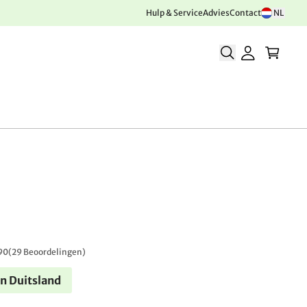
Hulp & Service
Advies
Contact
NL
90
(
29 Beoordelingen
)
n Duitsland