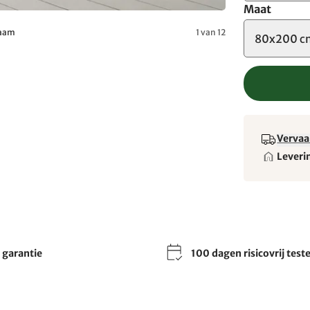
Maat
haam
1 van 12
80x200 c
Vervaa
Leveri
r garantie
100 dagen risicovrij test