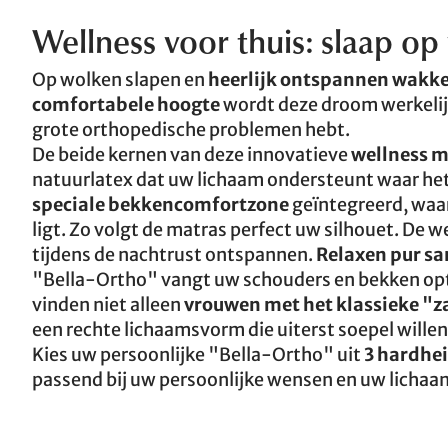
Wellness voor thuis: slaap op
Op wolken slapen en
heerlijk ontspannen wakk
comfortabele hoogte
wordt deze droom werkelijk
grote orthopedische problemen hebt.
De beide kernen van deze innovatieve
wellness m
natuurlatex dat uw lichaam ondersteunt waar het 
speciale bekkencomfortzone
geïntegreerd, waar
ligt. Zo volgt de matras perfect uw silhouet. De 
tijdens de nachtrust ontspannen.
Relaxen pur sa
"Bella-Ortho" vangt uw schouders en bekken opti
vinden niet alleen
vrouwen met het klassieke "z
een rechte lichaamsvorm die uiterst soepel willen
Kies uw persoonlijke "Bella-Ortho" uit
3 hardhe
passend bij uw persoonlijke wensen en uw licha