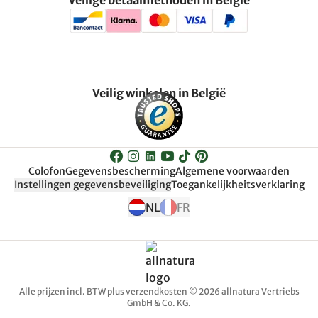
Veilig winkelen in België
Colofon
Gegevensbescherming
Algemene voorwaarden
Instellingen gegevensbeveiliging
Toegankelijkheitsverklaring
NL
FR
Alle prijzen incl. BTW plus verzendkosten © 2026 allnatura Vertriebs
GmbH & Co. KG.