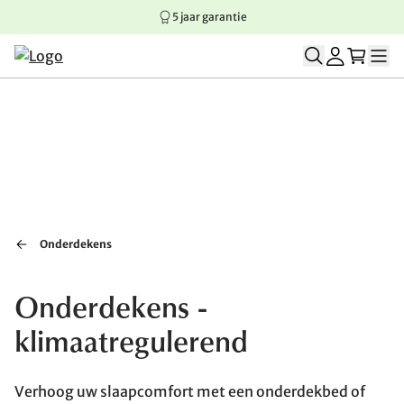
5 jaar garantie
Springen naar hoofdinhoud
Springen naar hoofdnavigatie
Springen naar voettekst
Onderdekens
Onderdekens -
klimaatregulerend
Verhoog uw slaapcomfort met een onderdekbed of