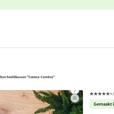
e
Gratis retourneren
rben hoofdkussen "Cotona-Cembra"
4,
Gemaakt i