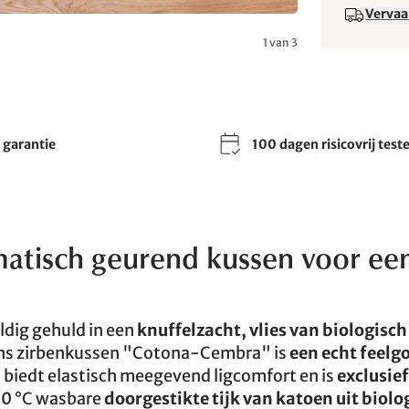
Vervaa
1 van 3
r garantie
100 dagen risicovrij test
matisch geurend kussen voor ee
ldig gehuld in een
knuffelzacht, vlies van biologisc
. Ons zirbenkussen "Cotona-Cembra" is
een echt feelg
 biedt elastisch meegevend ligcomfort en is
exclusief
 60 °C wasbare
doorgestikte tijk van katoen uit biolo