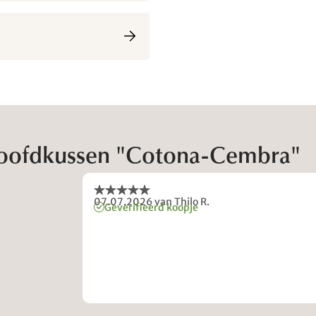
hoofdkussen "Cotona-Cembra"
07.07.2026
van Thilo R.
Geverifieerd koopje