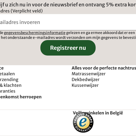
ijf u zich nu in voor de nieuwsbrief en ontvang 5% extra kor
dres (Verplicht veld)
 de
gegevensbeschermingsinformatie
gelezen en ga ermee akkoord dat er een 
 het onderstaande e-mailadres wordt verzonden om mijn gegevens te bevest
Registreer nu
ce
Alles voor de perfecte nachtru
etaalen
Matrassenwijzer
erzending
Dekbedwijzer
& klachten
Kussenwijzer
aranties
reenkomst herroepen
Veilig winkelen in België