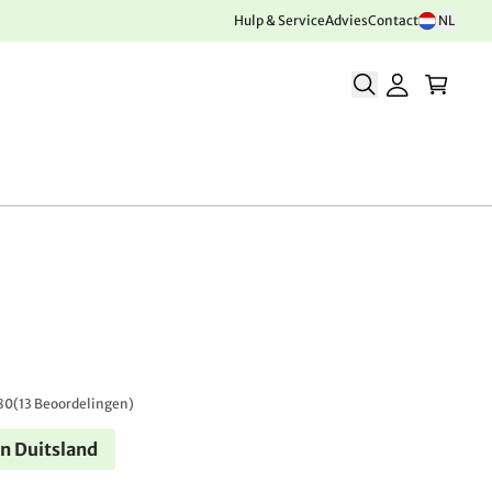
Hulp & Service
Advies
Contact
NL
80
(
13 Beoordelingen
)
n Duitsland