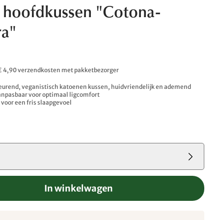
 hoofdkussen "Cotona-
a"
. € 4,90 verzendkosten met pakketbezorger
eurend, veganistisch katoenen kussen, huidvriendelijk en ademend
anpasbaar voor optimaal ligcomfort
voor een fris slaapgevoel
m
In winkelwagen