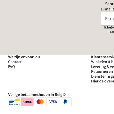
Schr
E-maila
Ik heb
naar
We zijn er voor jou
Klantenservi
Contact
Winkelen & b
FAQ
Levering & v
Retourneren 
Diensten & g
Hier de ove
Veilige betaalmethoden in België