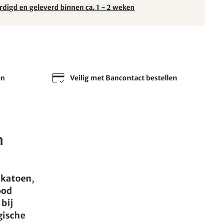
rdigd en geleverd binnen ca. 1 - 2 weken
en
Veilig met Bancontact bestellen
n
h katoen
,
ood
 bij
gische