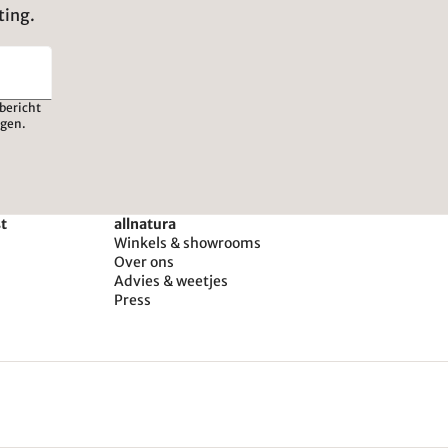
ting.
bericht
igen.
st
allnatura
Winkels & showrooms
Over ons
Advies & weetjes
Press