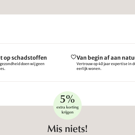
t op schadstoffen
Van begin af aan natu
gezondheid doen wij geen
Vertrouw op 40 jaar expertise in
es.
eerlijk wonen.
Mis niets!