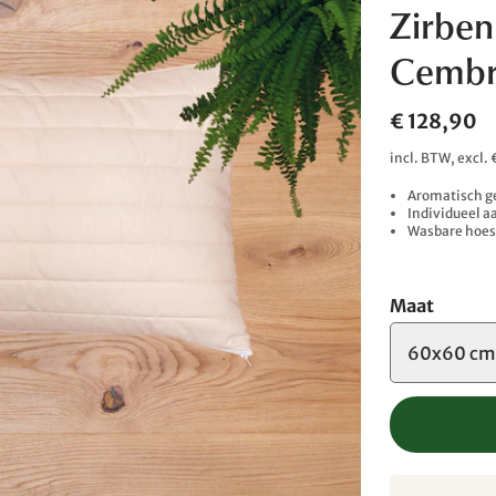
Zirben
Cembr
€ 128,90
incl. BTW, excl
Aromatisch g
Individueel a
Wasbare hoes 
Maat
60x60 c