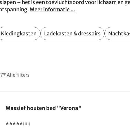
 slapen – het is een toevluchtsoord voor lichaam en 
 ontspanning.
Meer informatie ...
Kledingkasten
Ladekasten & dressoirs
Nachtka
Alle filters
Gemaakt in Duitsland
Massief houten bed "Verona"
(111)