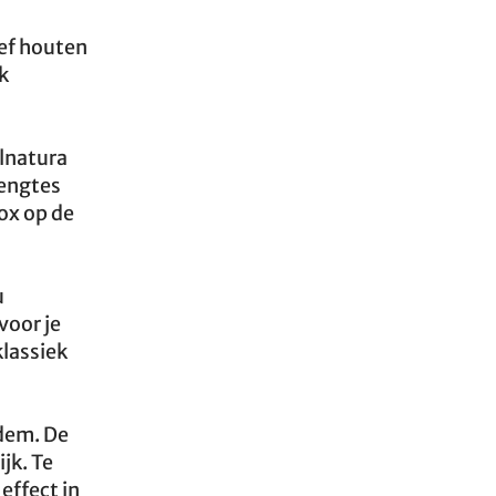
ef houten
k
llnatura
lengtes
box op de
u
voor je
lassiek
dem. De
jk. Te
effect in