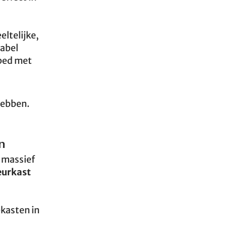
ltelijke,
tabel
bed met
hebben.
n
 massief
eurkast
ekasten in