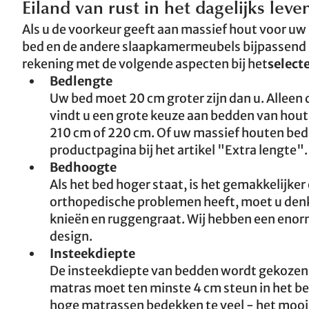
Eiland van rust in het dagelijks le
Als u de voorkeur geeft aan massief hout voor 
bed en de andere slaapkamermeubels bijpassend ki
rekening met de volgende aspecten bij het
select
Bedlengte
Uw bed moet 20 cm groter zijn dan u. Alleen da
vindt u een grote keuze aan bedden van hout 
210 cm of 220 cm. Of uw massief houten bed in
productpagina bij het artikel "Extra lengte".
Bedhoogte
Als het bed hoger staat, is het gemakkelijker o
orthopedische problemen heeft, moet u denke
knieën en ruggengraat. Wij hebben een enor
design.
Insteekdiepte
De insteekdiepte van bedden wordt gekozen 
matras moet ten minste 4 cm steun in het be
hoge matrassen bedekken te veel - het mooie 