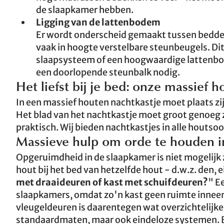
de slaapkamer hebben.
Ligging van de lattenbodem
Er wordt onderscheid gemaakt tussen bedde
vaak in hoogte verstelbare steunbeugels. Dit 
slaapsysteem of een hoogwaardige lattenbo
een doorlopende steunbalk nodig.
Het liefst bij je bed: onze massief 
In een massief houten nachtkastje moet plaats zij
Het blad van het nachtkastje moet groot genoeg zi
praktisch. Wij bieden nachtkastjes in alle houtso
Massieve hulp om orde te houden i
Opgeruimdheid in de slaapkamer is niet mogelijk 
hout bij het bed van hetzelfde hout - d.w.z. den, e
met draaideuren of kast met schuifdeuren?
" E
slaapkamers, omdat zo'n kast geen ruimte inneem
vleugeldeuren is daarentegen wat overzichtelijke
standaardmaten, maar ook eindeloze systemen. Be