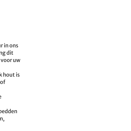
r in ons
ng dit
voor uw
k hout is
 of
e
n bedden
n,