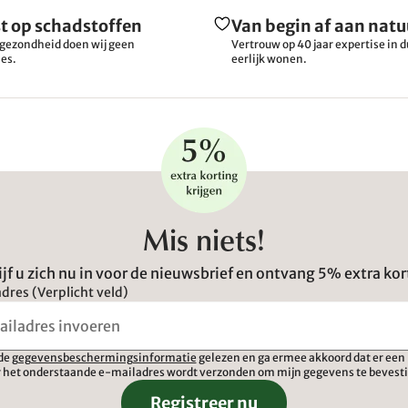
t op schadstoffen
Van begin af aan natu
gezondheid doen wij geen
Vertrouw op 40 jaar expertise in
es.
eerlijk wonen.
Mis niets!
ijf u zich nu in voor de nieuwsbrief en ontvang 5% extra kor
dres (Verplicht veld)
 de
gegevensbeschermingsinformatie
gelezen en ga ermee akkoord dat er een 
 het onderstaande e-mailadres wordt verzonden om mijn gegevens te bevest
Registreer nu