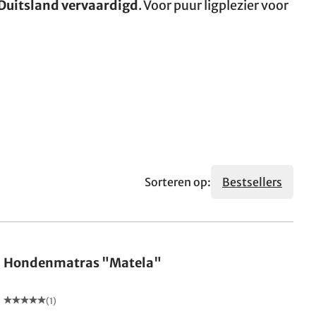
 Duitsland vervaardigd
. Voor puur ligplezier voor
Sorteren op:
Bestsellers
Hondenmatras "Matela"
(1)