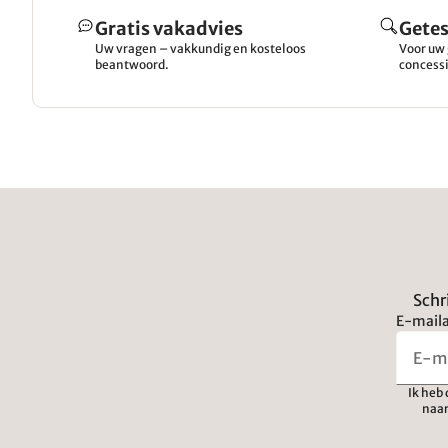
Gratis vakadvies
Getes
Uw vragen – vakkundig en kosteloos
Voor uw 
beantwoord.
concessi
Schr
E-maila
Ik heb
naar