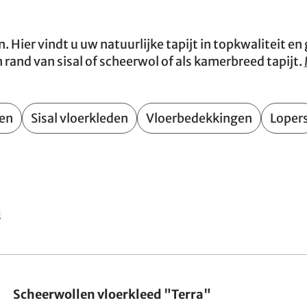
. Hier vindt u uw natuurlijke tapijt in topkwaliteit en
and van sisal of scheerwol of als kamerbreed tapijt.
den
Sisal vloerkleden
Vloerbedekkingen
Loper
s
Gemaakt in Duitsland
Scheerwollen vloerkleed "Terra"