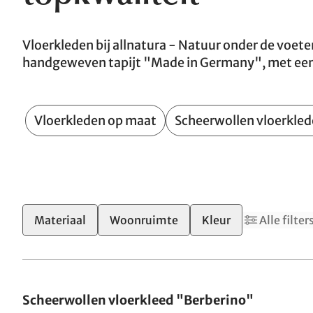
Vloerkleden bij allnatura - Natuur onder de voeten
handgeweven tapijt "Made in Germany", met een r
Vloerkleden op maat
Scheerwollen vloerkle
2
Materiaal
Woonruimte
Kleur
Alle filter
Gemaakt in Duitsland
Scheerwollen vloerkleed "Berberino"