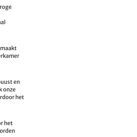
droge
aal
t maakt
derkamer
buust en
k onze
ardoor het
r het
worden