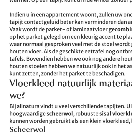
Indien u in een appartement woont, zullen uw onder
tapijt contactgeluid beter kan verminderen dan a
Vaak wordt de parket- of laminaatvloer
gecombin
op het parket gelegd om een kleurig accent te pl
waar normaal gesproken veel met de stoel wordt g
houten vloer. Als de geschikte eettafel nog ontbre
tafels. Bovendien hebben we ook nog andere houts
houten stoelen hebben we natuurlijk ook in het a
kunt zetten, zonder het parket te beschadigen.
Vloerkleed natuurlijk materi
we?
Bij allnatura vindt u veel verschillende tapijten. U
hoogwaardige
scheerwol
, robuuste
sisal vloerk
kunnen worden gebruikt als een klein vloerkleed, b
Scheerwol