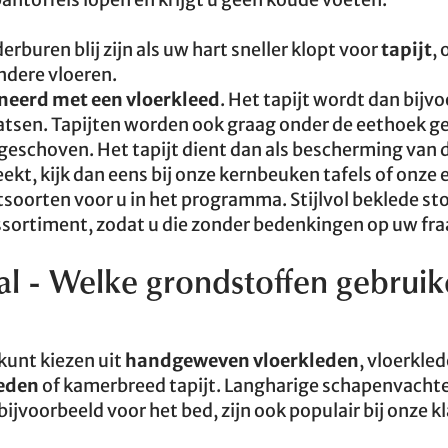
buren blij zijn als uw hart sneller klopt voor
tapijt
,
ndere vloeren.
eerd met een vloerkleed
. Het tapijt wordt dan bijv
aatsen. Tapijten worden ook graag onder de eethoek ge
eschoven. Het tapijt dient dan als bescherming van 
ekt, kijk dan eens bij onze kernbeuken tafels of onze 
oorten voor u in het programma. Stijlvol beklede st
ssortiment, zodat u die zonder bedenkingen op uw fraa
aal - Welke grondstoffen gebrui
 kunt kiezen uit
handgeweven vloerkleden
, vloerkle
leden
of kamerbreed tapijt. Langharige schapenvachte
ijvoorbeeld voor het bed, zijn ook populair bij onze k