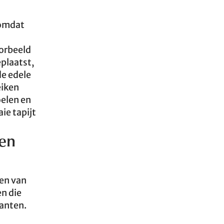
 omdat
oorbeeld
plaatst,
de edele
eiken
oelen en
ie tapijt
ken
den van
n die
lanten.