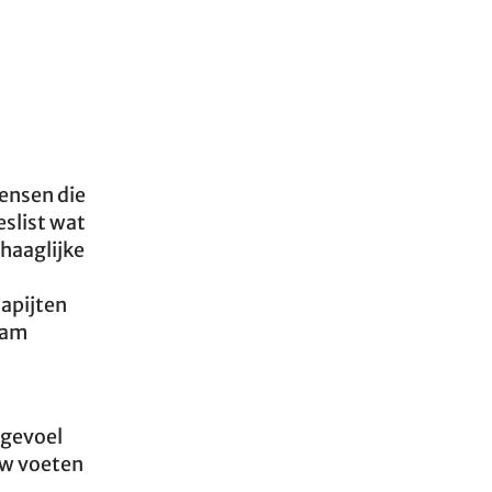
mensen die
eslist wat
ehaaglijke
tapijten
zaam
 gevoel
w voeten