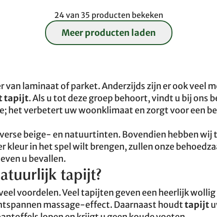
24 van 35 producten bekeken
Meer producten laden
 van laminaat of parket. Anderzijds zijn er ook veel 
 tapijt
. Als u tot deze groep behoort, vindt u bij ons b
re; het verbetert uw woonklimaat en zorgt voor een b
diverse beige- en natuurtinten. Bovendien hebben wij 
er kleur in het spel wilt brengen, zullen onze behoed
ieven u bevallen.
tuurlijk tapijt?
veel voordelen. Veel tapijten geven een heerlijk wollig
ontspannen massage-effect. Daarnaast houdt
tapijt
u
pantoffels lopen en krijgt u geen koude voeten.