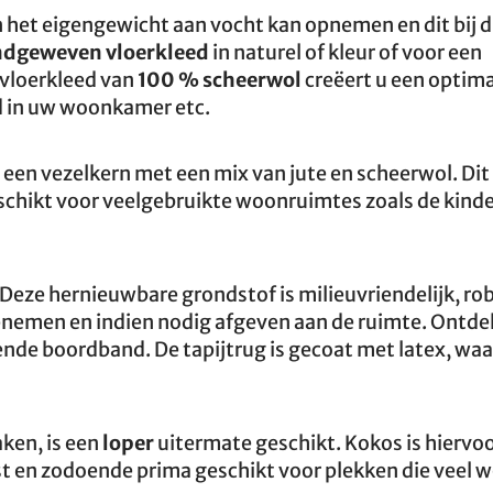
van het eigengewicht aan vocht kan opnemen en dit bij 
dgeweven vloerkleed
in naturel of kleur of voor een
 vloerkleed van
100 % scheerwol
creëert u een optim
 in uw woonkamer etc.
 een vezelkern met een mix van jute en scheerwol. Di
eschikt voor veelgebruikte woonruimtes zoals de kin
. Deze hernieuwbare grondstof is milieuvriendelijk, ro
opnemen en indien nodig afgeven aan de ruimte. Ontde
sende boordband. De tapijtrug is gecoat met latex, wa
ken, is een
loper
uitermate geschikt. Kokos is hiervoo
vast en zodoende prima geschikt voor plekken die veel 