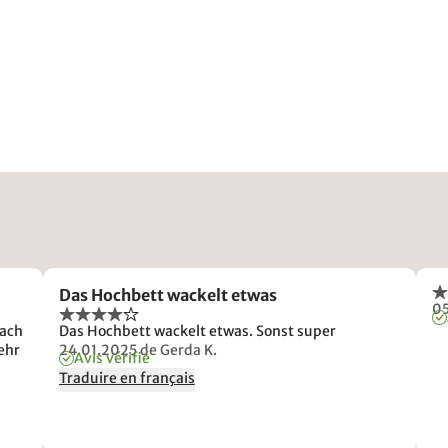
Das Hochbett wackelt etwas
0
nach
Das Hochbett wackelt etwas. Sonst super
ehr
24.01.2025
de Gerda K.
Avis vérifié
Traduire en français