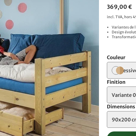
369,00 €
incl. TVA, hors 4
Variantes de 
Design évolut
Transformatio
Couleur
lessiv
Finition
Variante 
Dimensions
90x200 