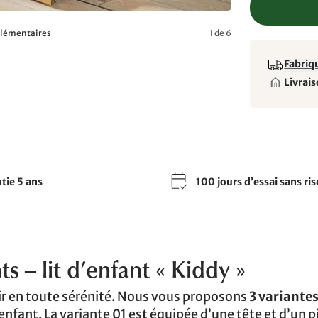
mplémentaires
1 de 6
Fabriqu
Livrais
tie 5 ans
100 jours d’essai sans ri
s – lit d’enfant « Kiddy »
dir en toute sérénité. Nous vous proposons
3 variante
fant. La variante 01 est équipée d’une tête et d’un pie