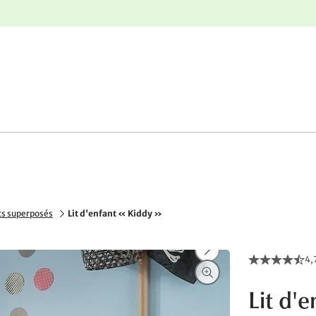
nge
Retours gratuits
its superposés
Lit d'enfant « Kiddy »
4,
Lit d'e