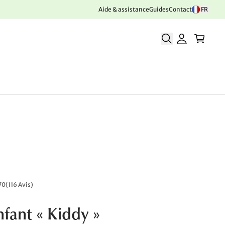
Aide & assistance
Guides
Contact
FR
70
(
116 Avis
)
nfant « Kiddy »