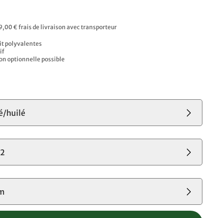
9,00 € frais de livraison avec transporteur
lit polyvalentes
if
n optionnelle possible
é/huilé
02
cm