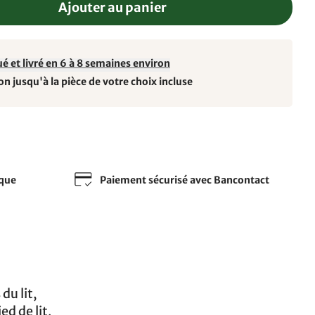
Ajouter au panier
é et livré en 6 à 8 semaines environ
on jusqu'à la pièce de votre choix incluse
sque
Paiement sécurisé avec Bancontact
s
du lit,
d de lit,