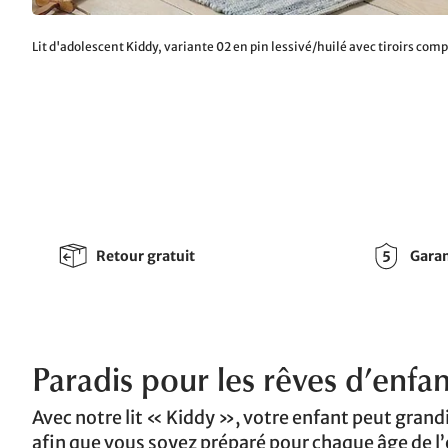
Lit d'adolescent Kiddy, variante 02 en pin lessivé/huilé avec tiroirs co
Retour gratuit
Garan
Paradis pour les rêves d’enfant
Avec notre lit « Kiddy », votre enfant peut gran
afin que vous soyez préparé pour chaque âge de l’en