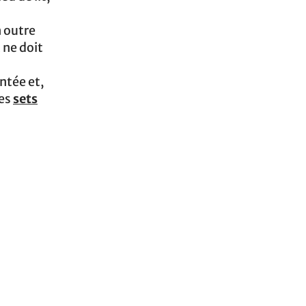
n outre
 ne doit
ntée et,
des
sets