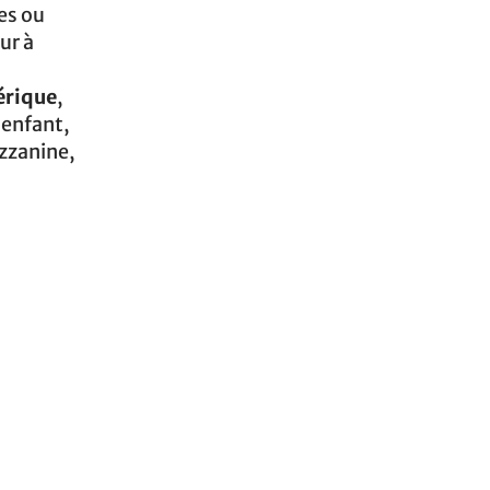
ées ou
mur à
érique
,
 enfant,
ezzanine,