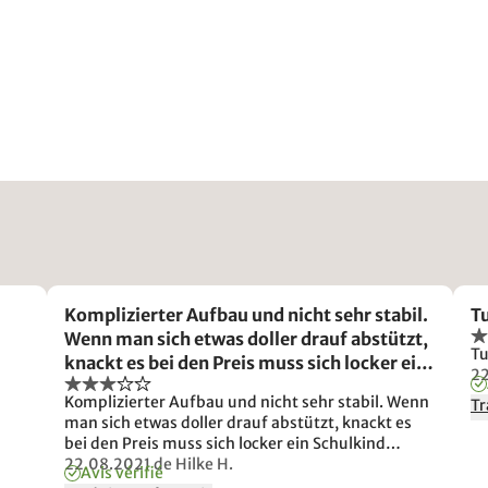
Komplizierter Aufbau und nicht sehr stabil.
Tu
Wenn man sich etwas doller drauf abstützt,
Tu
knackt es bei den Preis muss sich locker ein
2
Schulkind draufsetzen können, finde ich.
Komplizierter Aufbau und nicht sehr stabil. Wenn
Tr
man sich etwas doller drauf abstützt, knackt es
bei den Preis muss sich locker ein Schulkind
draufsetzen können, finde ich. Aber warum diese
22.08.2021
de Hilke H.
Avis vérifié
Art der Konstruktion und des Aufbaus gewählt