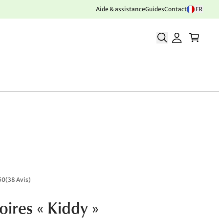
Aide & assistance
Guides
Contact
FR
50
(
38 Avis
)
oires « Kiddy »