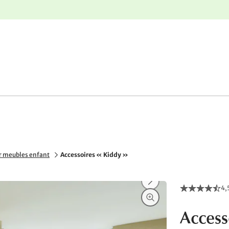
nge
Retours gratuits
r meubles enfant
Accessoires « Kiddy »
4,
Access