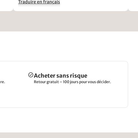
Traduire en français
wurde, verstehe ich nicht, man muss es
kompliziert beim auf die Seite gelegten
Hochbettgestell (den Platz muss man erstmal
haben) einschrauben. Besser wäre eine etwas
längere Platte, die einfach auf die Seitenteile und
das Rückteil des Hochbettes gelegt und befestigt
wird
Acheter sans risque
re.
Retour gratuit – 100 jours pour vous décider.