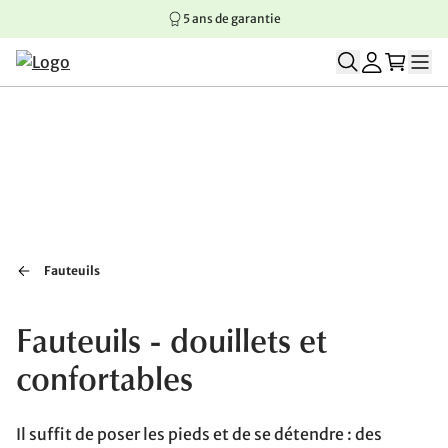
5 ans de garantie
Aller au contenu principal
Aller à la navigation principale
Aller au pied de page
Fauteuils
Fauteuils - douillets et
confortables
Il suffit de poser les pieds et de se détendre : des