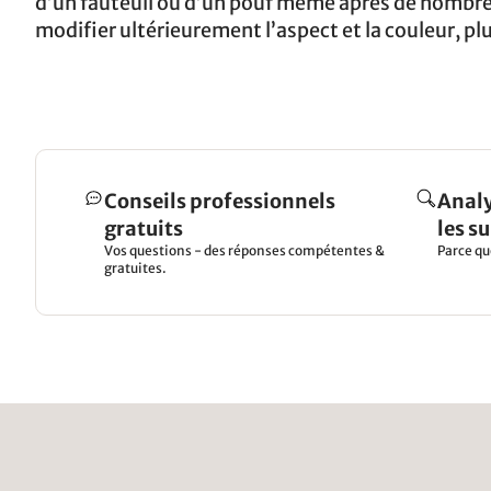
d’un fauteuil ou d’un pouf même après de nombreu
modifier ultérieurement l’aspect et la couleur, p
Conseils professionnels
Analy
gratuits
les s
Vos questions - des réponses compétentes &
Parce qu
gratuites.