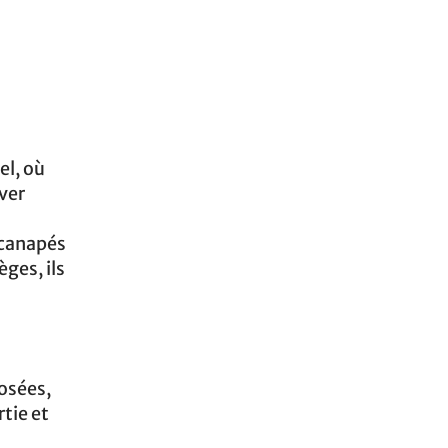
el, où
uver
 canapés
èges, ils
osées,
tie et