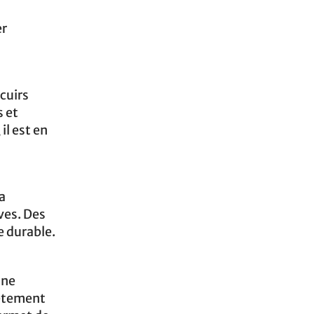
er
cuirs
s et
il est en
a
ves. Des
e durable.
une
vêtement