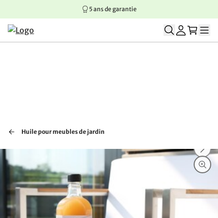
5 ans de garantie
Aller au contenu principal
Aller à la navigation principale
Aller au pied de page
Huile pour meubles de jardin