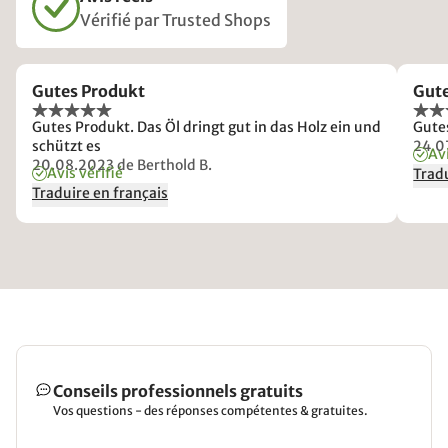
Vérifié par Trusted Shops
Gutes Produkt
Gute
Gutes Produkt. Das Öl dringt gut in das Holz ein und
Gute
schützt es
24.0
Avi
20.08.2023
de Berthold B.
Avis vérifié
Tradu
Traduire en français
Conseils professionnels gratuits
Vos questions - des réponses compétentes & gratuites.