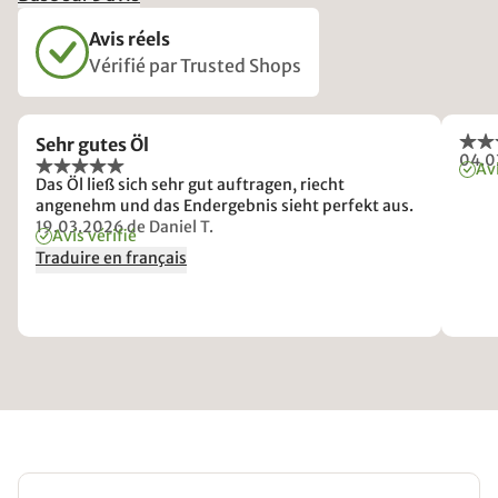
Avis réels
Vérifié par Trusted Shops
Sehr gutes Öl
04.0
Avi
Das Öl ließ sich sehr gut auftragen, riecht
angenehm und das Endergebnis sieht perfekt aus.
19.03.2026
de Daniel T.
Avis vérifié
Traduire en français