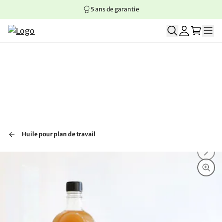
5 ans de garantie
Aller au contenu principal
Aller à la navigation principale
Aller au pied de page
Huile pour plan de travail