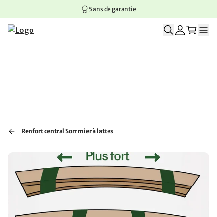
5 ans de garantie
Aller au contenu principal
Aller à la navigation principale
Aller au pied de page
Renfort central Sommier à lattes