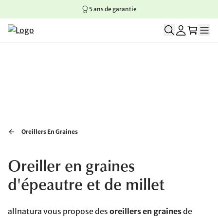
5 ans de garantie
Aller au contenu principal
Aller à la navigation principale
Aller au pied de page
Oreillers En Graines
Oreiller en graines
d'épeautre et de millet
allnatura vous propose des
oreillers en graines
de