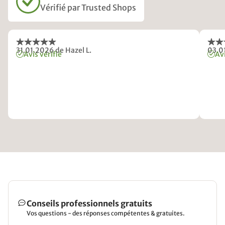
Vérifié par Trusted Shops
31.01.2026
de Hazel L.
03.0
Avis vérifié
Avi
Conseils professionnels gratuits
Vos questions - des réponses compétentes & gratuites.