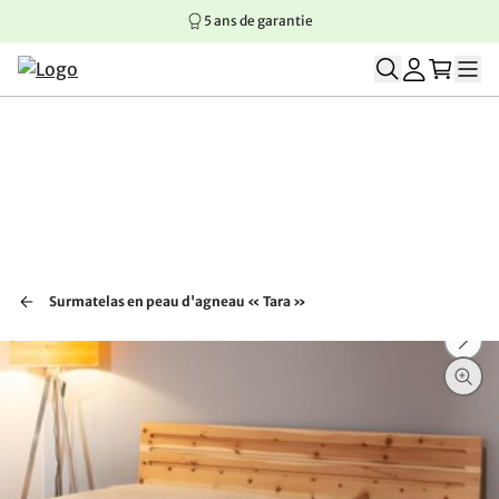
5 ans de garantie
Aller au contenu principal
Aller à la navigation principale
Aller au pied de page
Surmatelas en peau d'agneau « Tara »