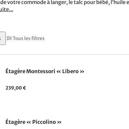
e votre commode à langer, le talc pour bébé, l’huile e
uite...
s
Tous les filtres
Étagère Montessori « Libero »
239,00 €
Étagère « Piccolino »