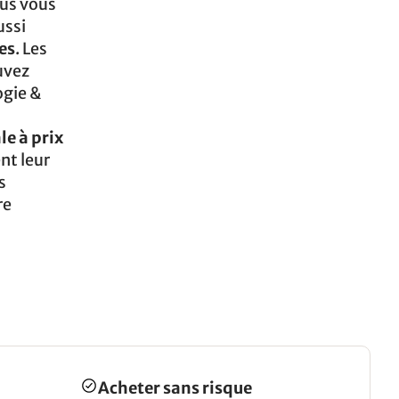
ous vous
ussi
es
. Les
uvez
ogie &
le à prix
nt leur
s
re
Acheter sans risque