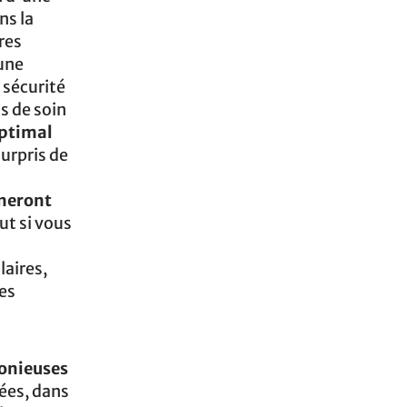
ns la
res
 une
 sécurité
s de soin
ptimal
surpris de
neront
ut si vous
laires,
es
onieuses
iées, dans