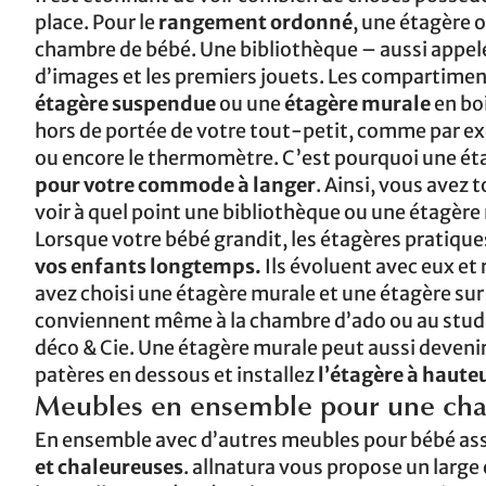
place. Pour le
rangement ordonné
, une étagère 
chambre de bébé. Une bibliothèque – aussi appelée
d’images et les premiers jouets. Les compartiment
étagère suspendue
ou une
étagère murale
en boi
hors de portée de votre tout-petit, comme par exe
ou encore le thermomètre. C’est pourquoi une éta
pour votre commode à langer
. Ainsi, vous avez 
voir à quel point une bibliothèque ou une étagèr
Lorsque votre bébé grandit, les étagères pratique
vos enfants longtemps.
Ils évoluent avec eux et
avez choisi une étagère murale et une étagère sur
conviennent même à la chambre d’ado ou au studio é
déco & Cie. Une étagère murale peut aussi deveni
patères en dessous et installez
l’étagère à haute
Meubles en ensemble pour une cha
En ensemble avec d’autres meubles pour bébé asso
et chaleureuses
. allnatura vous propose un large