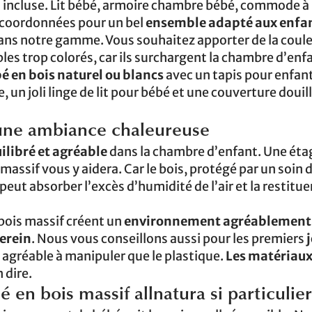
 incluse. Lit bébé, armoire chambre bébé, commode à 
t coordonnées pour un bel
ensemble adapté aux enfa
s notre gamme. Vous souhaitez apporter de la coule
es trop colorés, car ils surchargent la chambre d’enfa
 en bois naturel ou blancs
avec un tapis pour enfan
, un joli linge de lit pour bébé et une couverture douil
une ambiance chaleureuse
ilibré et agréable
dans la chambre d’enfant. Une éta
massif vous y aidera. Car le bois, protégé par un soin 
peut absorber l’excès d’humidité de l’air et la restitue
bois massif créent un
environnement agréablement 
erein
. Nous vous conseillons aussi pour les premiers
us agréable à manipuler que le plastique.
Les matériaux
 dire.
en bois massif allnatura si particulier