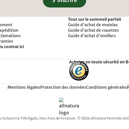
S'inscrire
Tout sur le sommeil parfait
iement
Guide d'achat de matelas
expédition
Guide d'achat de couettes
éclamations
Guide d'achat d'oreillers
ranties
u contrat ici
Acheter en toute sécurité en 
Mentions légales
Protection des données
Conditions générales
x incluent la TVA légale, hors frais de livraison. © 2026 allnatura Vertriebs G