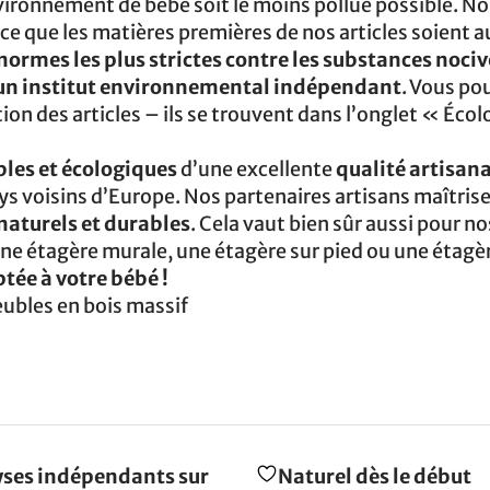
vironnement de bébé soit le moins pollué possible. N
e que les matières premières de nos articles soient a
 normes les plus strictes contre les substances nociv
un institut environnemental indépendant
. Vous po
ion des articles – ils se trouvent dans l’onglet « Écol
les et écologiques
d’une excellente
qualité artisana
s voisins d’Europe. Nos partenaires artisans maîtrise
aturels et durables
. Cela vaut bien sûr aussi pour no
e étagère murale, une étagère sur pied ou une étagè
ée à votre bébé !
ubles en bois massif
ses indépendants sur
Naturel dès le début