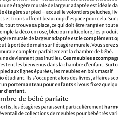
ou une étagère murale de largeur adaptée est idéale da
 étagère sur pied – accueille volontiers peluches, liv
s et tiroirs offrent beaucoup d’espace pour cela. Sur
s, tout trouve sa place, ce qui doit être rangé en toute
mple la déco en rose, bleu ou multicolore, les produit
gère murale de largeur adaptée est le
complément o
tout à portée de main sur l’étagère murale. Vous serez 
e murale complète parfaitement la chambre de bébé.
s ne deviennent pas inutiles.
Ces meubles accompag
 restent les bienvenus dans la chambre d’enfant. Surto
 pied aux lignes épurées, les meubles en bois massif
tudiant. Ils s’occupent alors des livres, affaires sco
r un
portemanteau pour enfants
si vous fixez quelqu
ur d’enfant
.
mbre de bébé parfaite
rtis, les étagères paraissent particulièrement
harm
 éventail de collections de meubles pour bébé très var