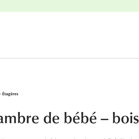
nge
Retours gratuits
Étagères
hambre de bébé – bois