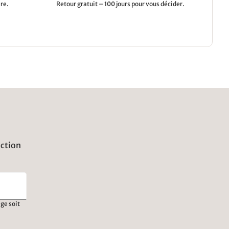
re.
Retour gratuit – 100 jours pour vous décider.
uction
ge soit