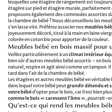
lesquelles une étagère de rangement est toujours
étagère sur pied et étagère murale, parfaitemen
proposons également des commodes assorties dan
la chambre de bébé ? Nous déconseillons les meubl
s’en lasse vite. Préférez associer nos
meubles bébé
joyeusement décoré, tissé à la main en laine vierge
colorée en coton bio pour apporter de la couleur.
Meubles bébé en bois massif pour 
Veillez particulièrement à un
climat intérieur équ
bien sûr d’autres meubles bébé assortis – en bois 
naturel, respire et agit ainsi comme un tampon. Il 
tard dans l’air de la chambre de bébé.
Les étagères et autres meubles bébé en véritable 
dans lequel votre bébé peut
grandir détendu et s
votre bébé
d’opter pour le bois, car il est bien pl
comme le bois « caressent l’âme »
, pourrait-on
Qu’est-ce qui rend les meubles bébé 