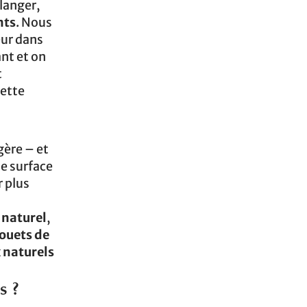
langer,
nts
. Nous
ur dans
nt et on
t
lette
gère – et
de surface
r plus
naturel
,
jouets de
 naturels
s ?