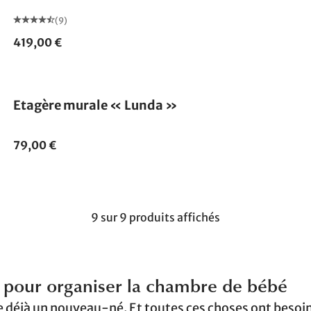
(9)
419,00 €
Etagère murale « Lunda »
79,00 €
9 sur 9 produits affichés
s pour organiser la chambre de bébé
e déjà un nouveau-né. Et toutes ces choses ont besoi