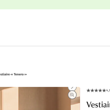
nge
Retours gratuits
stiaire « Tenero »
4,
Vestiai