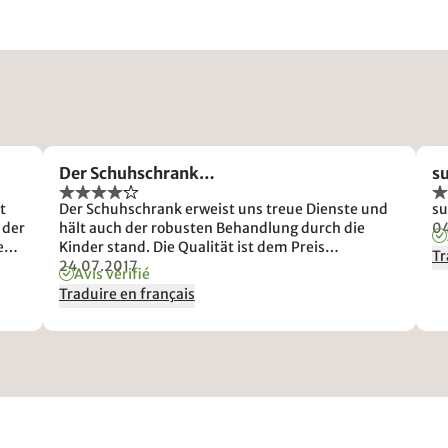
Der Schuhschrank…
su
t
Der Schuhschrank erweist uns treue Dienste und
su
 der
hält auch der robusten Behandlung durch die
04
e
Kinder stand. Die Qualität ist dem Preis
Tr
h
angemessen. Wir sind insgesamt sehr zufrieden
24.07.2017
Avis vérifié
tät
mit der Wahl.
Traduire en français