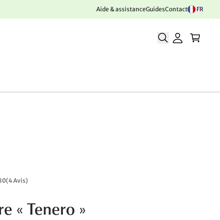
Aide & assistance
Guides
Contact
FR
80
(
4 Avis
)
re « Tenero »