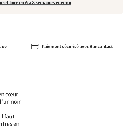
é et livré en 6 à 8 semaines environ
sque
Paiement sécurisé avec Bancontact
 en cœur
'un noir
l faut
ntres en