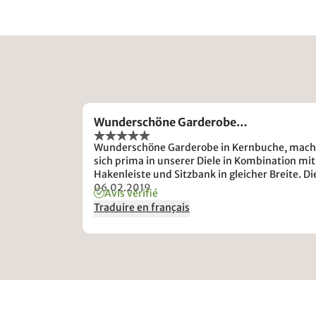
Wunderschöne Garderobe…
Wunderschöne Garderobe in Kernbuche, mach
sich prima in unserer Diele in Kombination mit
Hakenleiste und Sitzbank in gleicher Breite. Di
Verarbeitung ist sehr gut, optisch und haptsic
06.02.2019
Avis vérifié
einwandfrei. Das Möbelstück sieht in der Reali
Traduire en français
noch besser aus, als auf den ohnehin tollen
Produktfotos.