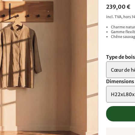
239,00 €
incl. TVA, hors 1
Charme nature
Gamme flexibl
Chêne sauvag
Type de boi
Cœur de h
Dimensions
H22xL80x