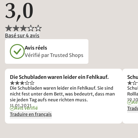
3,0
Basé sur 4 avis
Avis réels
Vérifié par Trusted Shops
Die Schubladen waren leider ein Fehlkauf.
Sch
Die Schubladen waren leider ein Fehlkauf. Sie sind
Schub
nicht fest unter dem Bett, was bedeutrt, dass man
Rolll
sie jeden Tag aufs neue richten muss.
19.1
Avi
11.01.2021
Avis vérifié
Tradu
Traduire en français