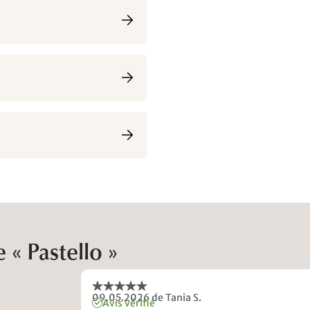
 « Pastello »
09.05.2026
de Tania S.
Avis vérifié