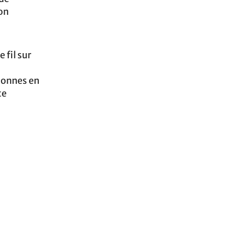
on
 fil sur
rsonnes en
te