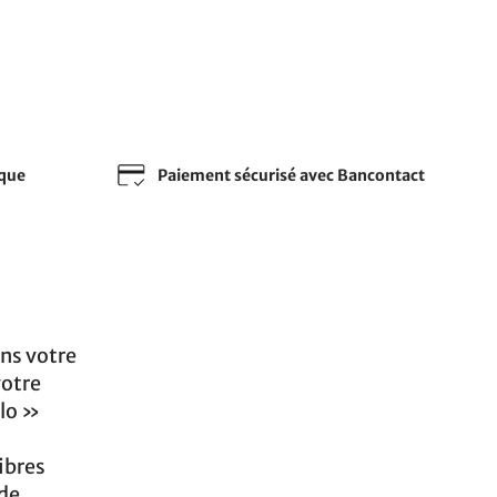
sque
Paiement sécurisé avec Bancontact
ans votre
votre
llo »
ibres
 de