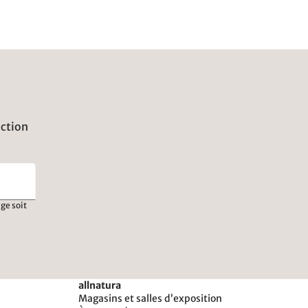
uction
ge soit
allnatura
Magasins et salles d’exposition