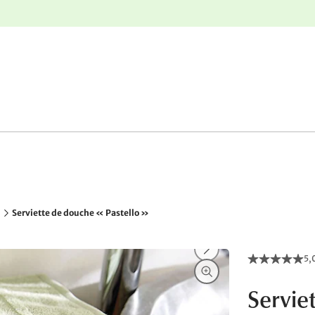
nge
Retours gratuits
Serviette de douche « Pastello »
5,
Servie