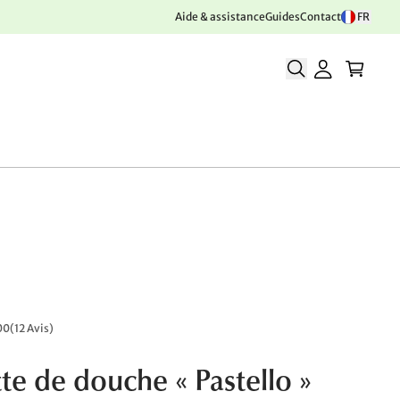
Aide & assistance
Guides
Contact
FR
00
(
12 Avis
)
tte de douche « Pastello »