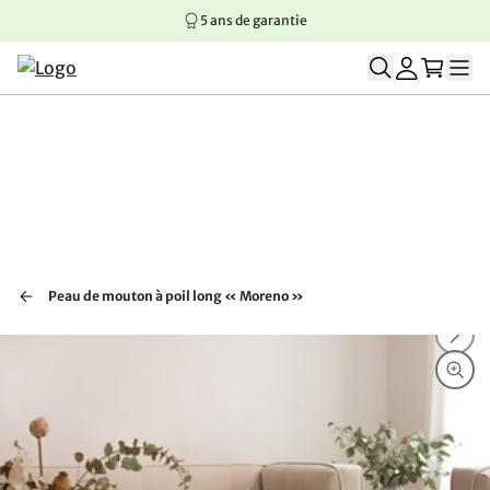
5 ans de garantie
Aller au contenu principal
Aller à la navigation principale
Aller au pied de page
Peau de mouton à poil long « Moreno »