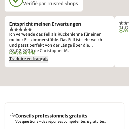
Vérifié par Trusted Shops
Entspricht meinen Erwartungen
21.1
Avi
Ich verwende das Fell als Rückenlehne für einen
meiner Esszimmerstühle. Das Fell ist sehr weich
und passt perfekt von der Länge über die
Rückenlehne, ohne dass es runterrutscht, selbst
08.02.2026
de Christopher M.
Avis vérifié
wenn ich mich längere Zeit dagegen lehne. Die Felle
Traduire en français
unterscheiden sich aber von der Dicke. Bei meiner
zweiten Bestellung fiel das Fell etwas schlanker aus
und hatte nicht ganz die Fülle wie bei der ersten
Bestellung. Ich bin trotzdem zufrieden.
Conseils professionnels gratuits
Vos questions - des réponses compétentes & gratuites.