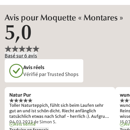
Avis pour Moquette « Montares »
5,0
Basé sur 6 avis
Avis réels
Vérifié par Trusted Shops
Natur Pur
wun
Toller Naturteppich, fühlt sich beim Laufen sehr
wund
gut an und ist schön dicht. Riecht anfänglich
Rein
tatsächlich etwas nach Schaf - herrlich :). Aufgrund
wisse
der Natur-Wollfaser ist er absolut unempfindlich.
04.03.2023
de Simon S.
15.0
Avis vérifié
Avi
Vielen Dank für das super Produkt!